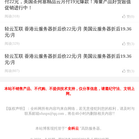
付22元，美国圣何塞精品云月付19元爆款！海量产品好货超值
促销进行中！
阅读(318)
赞(
0
)
轻云互联 香港云服务器折后价22元/月 美国云服务器折后19.36
元/月
阅读(329)
赞(
3
)
轻云互联 香港云服务器折后价22元/月 美国云服务器折后19.36
元/月
阅读(807)
赞(
3
)
本站不销售产品、不代购、不提供技术支持，仅分享信息，请遵纪守法、文明上
网。
【版权声明】：全科网所有内容均来自网络，若无意侵犯到您的权利，请及时与
联系邮箱sfuxpx@qq.com，将在48小时内删除相关内容!!
本站博客现托管于“
全科云
”高防服务器。