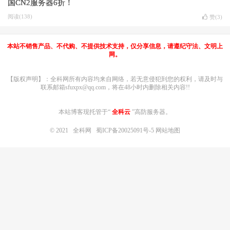
国CN2服务器6折！
阅读(138)
赞(
3
)
本站不销售产品、不代购、不提供技术支持，仅分享信息，请遵纪守法、文明上
网。
【版权声明】：全科网所有内容均来自网络，若无意侵犯到您的权利，请及时与
联系邮箱sfuxpx@qq.com，将在48小时内删除相关内容!!
本站博客现托管于“
全科云
”高防服务器。
© 2021
全科网
蜀ICP备20025091号-5
网站地图