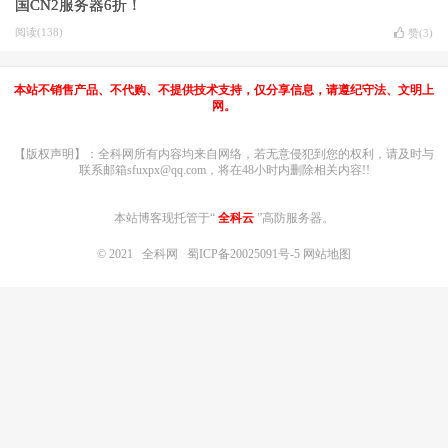
国CN2服务器6折！
阅读(138)
赞(
3
)
本站不销售产品、不代购、不提供技术支持，仅分享信息，请遵纪守法、文明上
网。
【版权声明】：全科网所有内容均来自网络，若无意侵犯到您的权利，请及时与
联系邮箱sfuxpx@qq.com，将在48小时内删除相关内容!!
本站博客现托管于“
全科云
”高防服务器。
© 2021
全科网
蜀ICP备20025091号-5
网站地图