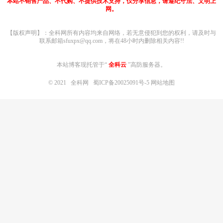
本站不销售产品、不代购、不提供技术支持，仅分享信息，请遵纪守法、文明上
网。
【版权声明】：全科网所有内容均来自网络，若无意侵犯到您的权利，请及时与
联系邮箱sfuxpx@qq.com，将在48小时内删除相关内容!!
本站博客现托管于“
全科云
”高防服务器。
© 2021
全科网
蜀ICP备20025091号-5
网站地图