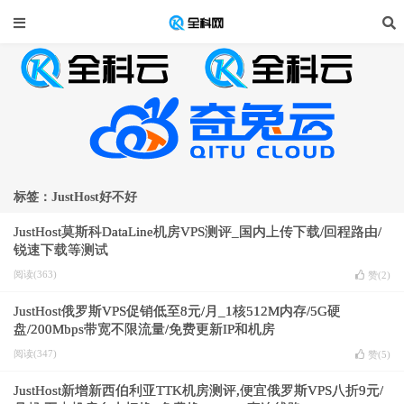
标签：JustHost好不好
JustHost莫斯科DataLine机房VPS测评_国内上传下载/回程路由/
锐速下载等测试
阅读(363)
赞(
2
)
JustHost俄罗斯VPS促销低至8元/月_1核512M内存/5G硬
盘/200Mbps带宽不限流量/免费更新IP和机房
阅读(347)
赞(
5
)
JustHost新增新西伯利亚TTK机房测评,便宜俄罗斯VPS八折9元/