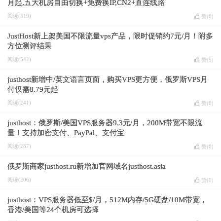
月起,五大机房自由切换+免费换IP,CN2+直连线路
阅读(319)
赞(
0
)
JustHost新上架美国不限流量vps产品，限时促销约7元/月！附多
方位测评结果
阅读(542)
赞(
5
)
justhost新增中/英文语言页面，购买VPS更方便，俄罗斯VPS月
付仅需8.79元起
阅读(241)
赞(
0
)
justhost：俄罗斯/美国VPS服务器9.3元/月，200M带宽不限流
量！支持加密支付、PayPal、支付宝
阅读(287)
赞(
0
)
俄罗斯商家justhost.ru新增加官网域名justhost.asia
阅读(206)
赞(
0
)
justhost：VPS服务器低至$/月，512M内存/5G硬盘/10M带宽，
香港/美国等24个机房可选择