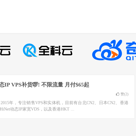
态IP VPS补货啰! 不限流量 月付$65起
赞(
2
)
于2015年，专注销售VPS和实体机，目前有台北CN2、日本CN2、香港
Net动态IP家宽VDS，以及香港HKT ...