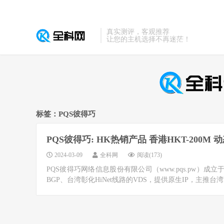
真实测评，客观推荐
让您的主机选择不再迷茫！
标签：PQS彼得巧
PQS彼得巧: HK热销产品 香港HKT-200M 动
2024-03-09
全科网
阅读(173)
PQS彼得巧网络信息股份有限公司（www.pqs.pw）成立
BGP、台湾彰化HiNet线路的VDS，提供原生IP，主推台湾Hi