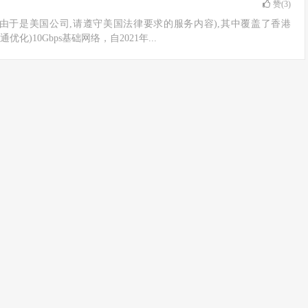
赞(
3
)
计算品牌(由于是美国公司,请遵守美国法律要求的服务内容),其中覆盖了香港
优化)10Gbps基础网络，自2021年...