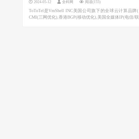
2024-05-12
全科网
阅读(155)
ToToTel是VmShell INC美国公司旗下的全球云
CMI(三网优化),香港BGP(移动优化),美国全媒体IP(电信/联通