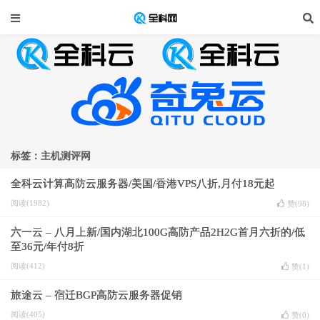
标签：主机测评网
全科云计算高防云服务器/美国/香港VPS八折,月付18元起
阅读(1982)
赞(
98
)
六一云 – 八月上新/国内湖北100G高防产品2H2G首月六折的/低
至36元/年付8折
阅读(412)
赞(
1
)
旅途云 – 宿迁BGP高防云服务器促销
阅读(405)
赞(
0
)