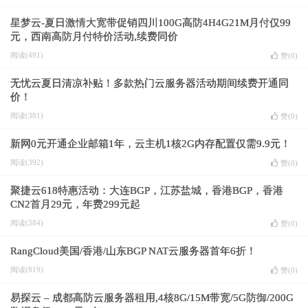
星梦云-夏日激情大宽带促销四川100G高防4H4G21M月付仅99
元，西南高防月付特价活动,续费同价
阅读(491)
赞(
0
)
无忧云夏日清凉补贴！多款热门云服务器活动期间续费开通同
价！
阅读(381)
赞(
0
)
新网0元开通企业邮箱1年，云主机1核2G内存配置仅需9.9元！
阅读(392)
赞(
0
)
聚捷云618特惠活动：大连BGP，江苏盐城，香港BGP，香港
CN2首月29元，年费299元起
阅读(384)
赞(
0
)
RangCloud美国/香港/山东BGP NAT云服务器首年6折！
阅读(819)
赞(
0
)
易探云 – 成都高防云服务器租用,4核8G/15M带宽/5G防御/200G