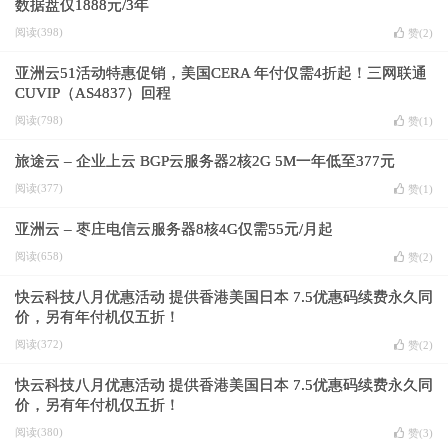
数据盘仅1888元/3年
阅读(398)
赞(
2
)
亚洲云51活动特惠促销，美国CERA 年付仅需4折起！三网联通
CUVIP（AS4837）回程
阅读(798)
赞(
1
)
旅途云 – 企业上云 BGP云服务器2核2G 5M一年低至377元
阅读(377)
赞(
1
)
亚洲云 – 枣庄电信云服务器8核4G仅需55元/月起
阅读(658)
赞(
2
)
快云科技八月优惠活动 提供香港美国日本 7.5优惠码续费永久同
价，另有年付机仅五折！
阅读(372)
赞(
2
)
快云科技八月优惠活动 提供香港美国日本 7.5优惠码续费永久同
价，另有年付机仅五折！
阅读(380)
赞(
3
)