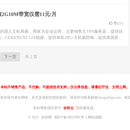
G10M带宽仅需11元/月
赞(
13
)
业的国人主机商家，商家为企业运营，主要销售主VPS服务器，提供挂
ERA为CN2 GIA线路，提供单机10G+天机盾防御，提供美国原...
下一页
共 2 页
本站不销售产品、不代购、不提供技术支持，仅分享信息，请遵纪守法、文明上网。
内容均来自网络，若无意侵犯到您的权利，请及时与联系邮箱sfuxpx@qq.com，将在
本站博客现托管于“
全科云
”高防服务器。
© 2021
全科网
蜀ICP备20025091号-5
网站地图