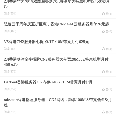
ZJI香港华为/葵湾双线服务器7折,香港华为特惠机型仅450元/月
起
阅读(554)
赞(
4
)
弘速云于周年庆五折巨惠，香港CN2 GIA云服务器月付26元起
阅读(468)
赞(
6
)
V5香港CN2服务器七折,双/1T /10M带宽月付625元
阅读(487)
赞(
4
)
ZJI香港葵湾金字招牌CN2服务器大带宽20Mbps,特惠机型月付
450元起
阅读(276)
赞(
4
)
LiCloud香港服务器/8G内存/240G /15M带宽月付$/月
阅读(252)
赞(
1
)
raksmart香港物理服务器，CN2网络，独享100M大带宽低至$/月
起
阅读(248)
赞(
3
)