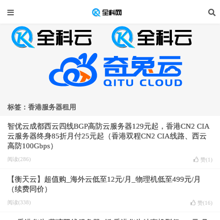
标签：香港服务器租用
智优云成都西云四线BGP高防云服务器129元起，香港CN2 CIA
云服务器终身85折月付25元起（香港双程CN2 CIA线路、西云
高防100Gbps）
阅读(286)
赞(
1
)
【衡天云】超值购_海外云低至12元/月_物理机低至499元/月
（续费同价）
阅读(338)
赞(
16
)