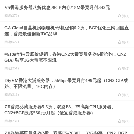
V5香港服务器八折优惠,/8GB内存/15M带宽月付342元
阅读(270)
赞(
1
)
GA Cloud自营机房物理机/母机促销6.2折，BGP优化三网回国直
连，香港最佳创新IDC品牌
阅读(527)
赞(
1
)
#618#华纳云底价促销，香港CN2大带宽服务器6折抢购，CN2
GIA+独享1G大带宽不限流
阅读(251)
赞(
3
)
DiyVM香港大浦服务器，5Mbps带宽月付499元起（CN2 GIA线
路、不限流量、16G内存）
阅读(316)
赞(
2
)
ZJI香港葵湾服务器5.5折，双路E3、E5高频CPU服务器、
CN2+BGP线路550元/月起（便宜香港服务器）
阅读(230)
赞(
2
)
ZJI香港邦联服务器7折，双路E5-2630L、32G内存、CN2+BGP