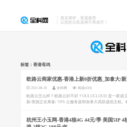
真实测评，客观推荐
让您的主机选择不再迷茫！
标签：香港母鸡
欧路云商家优惠-香港上新8折优惠_加拿大/新
2021-08-18
全科网
阅读(434)
欧路云怎么样？欧路云好不好？OULUCLOUD 是一家成立于
新/美国正在筹备/ VPS 云服务器和加拿大高防虚拟主机
杭州王小玉网-香港4核4G 44元/季 美国5IP 4核4G