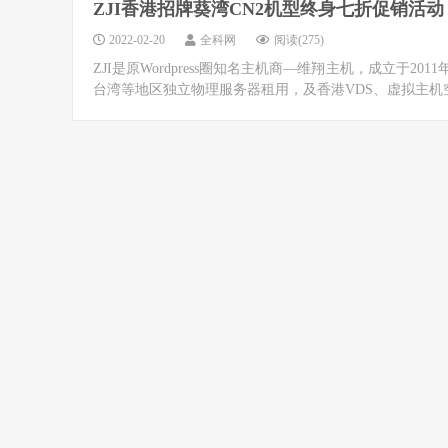
ZJI香港招牌葵湾CN2机型终身七折促销活动
2022-02-20
全科网
阅读(275)
ZJI是原Wordpress圈知名主机商—维翔主机，成立于20
台湾等地区独立物理服务器租用，及香港VDS、虚拟主机空间