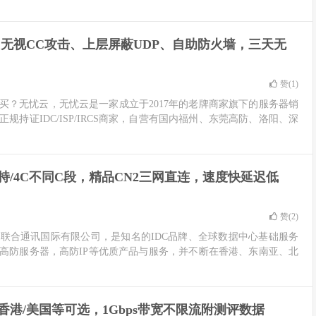
！无视CC攻击、上层屏蔽UDP、自助防火墙，三天无
赞(
1
)
？无忧云，无忧云是一家成立于2017年的老牌商家旗下的服务器销
持证IDC/ISP/IRCS商家，自营有国内福州、东莞高防、洛阳、深
持/4C不同C段，精品CN2三网直连，速度快延迟低
赞(
2
)
港联合通讯国际有限公司，是知名的IDC品牌、全球数据中心基础服务
高防服务器，高防IP等优质产品与服务，并不断在香港、东南亚、北
坡/香港/美国等可选，1Gbps带宽不限流附测评数据