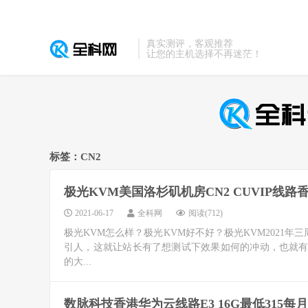
真实测评，客观推荐
让您的主机选择不再迷茫！
标签：CN2
极光KVM美国洛杉矶机房CN2 CUVIP线路
2021-06-17
全科网
阅读(712)
极光KVM怎么样？极光KVM好不好？极光KVM2021
引人，这就让站长有了想测试下效果如何的冲动，也就有了
的大...
数脉科技香港华为云线路E3 16G最低315每月