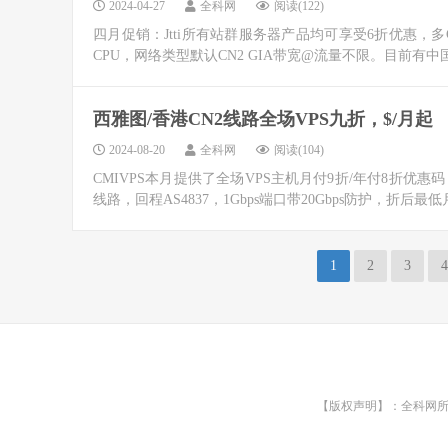
2024-04-27
全科网
阅读(122)
四月促销：Jtti所有站群服务器产品均可享受6折优惠，多C段25
CPU，网络类型默认CN2 GIA带宽@流量不限。目前有中
西雅图/香港CN2线路全场VPS九折，$/月起
2024-08-20
全科网
阅读(104)
CMIVPS本月提供了全场VPS主机月付9折/年付8折
线路，回程AS4837，1Gbps端口带20Gbps防护，折后最低月
1
2
3
4
【版权声明】：全科网所有