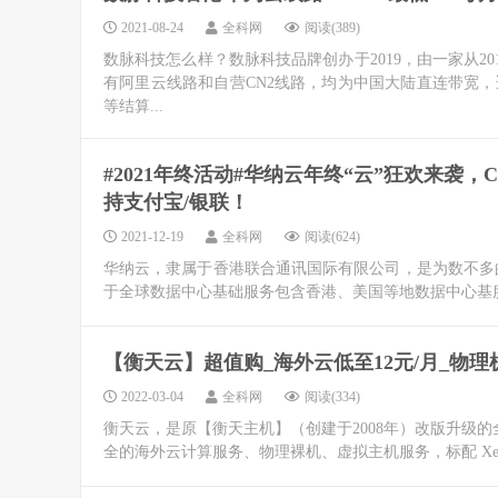
2021-08-24
全科网
阅读(389)
数脉科技怎么样？数脉科技品牌创办于2019，由一家从2
有阿里云线路和自营CN2线路，均为中国大陆直连带宽
等结算...
#2021年终活动#华纳云年终“云”狂欢来袭，C
持支付宝/银联！
2021-12-19
全科网
阅读(624)
华纳云，隶属于香港联合通讯国际有限公司，是为数不多的香港
于全球数据中心基础服务包含香港、美国等地数据中心基服务。
【衡天云】超值购_海外云低至12元/月_物理
2022-03-04
全科网
阅读(334)
衡天云，是原【衡天主机】（创建于2008年）改版升级
全的海外云计算服务、物理裸机、虚拟主机服务，标配 Xeon E