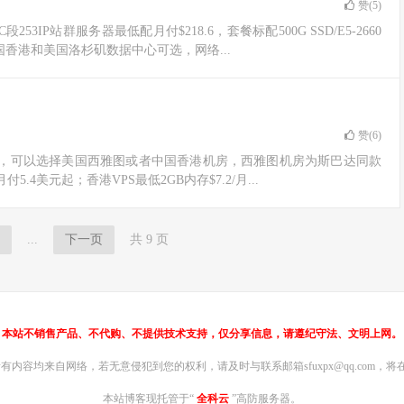
赞(
5
)
3IP站群服务器最低配月付$218.6，套餐标配500G SSD/E5-2660
国香港和美国洛杉矶数据中心可选，网络...
赞(
6
)
优惠码，可以选择美国西雅图或者中国香港机房，西雅图机房为斯巴达同款
付5.4美元起；香港VPS最低2GB内存$7.2/月...
...
下一页
共 9 页
本站不销售产品、不代购、不提供技术支持，仅分享信息，请遵纪守法、文明上网。
内容均来自网络，若无意侵犯到您的权利，请及时与联系邮箱sfuxpx@qq.com，将在
本站博客现托管于“
全科云
”高防服务器。