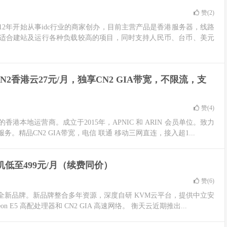
赞(
2
)
012年开始从事idc行业的商家创办，目前主营产品是香港服务器，线路
，适合建站及运行各种负载较高的项目，同时支持人民币、台币、美元
N2香港云27元/月，独享CN2 GIA带宽，不限流，支
赞(
4
)
本地运营商。成立于2015年，APNIC 和 ARIN 会员单位。致力
精品CN2 GIA带宽，电信 联通 移动三网直连，接入超1...
机低至499元/月（续费同价）
赞(
6
)
的全新品牌。新品牌整合多年资源，深度自研 KVM云平台，提供中立安
5 高配处理器和 CN2 GIA 高速网络。 衡天云近期推出...