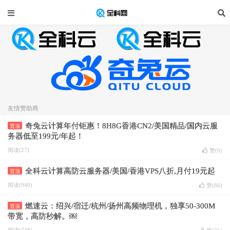
友情赞助商
奇兔云计算年付钜惠！8H8G香港CN2/美国精品/国内云服
置顶
务器低至199元/年起！
阅读(27)
赞(
0
)
全科云计算高防云服务器/美国/香港VPS八折,月付19元起
置顶
阅读(940)
赞(
86
)
燃速云：绍兴/宿迁/杭州/扬州高频物理机，独享50-300M
置顶
带宽，高防秒解。￼