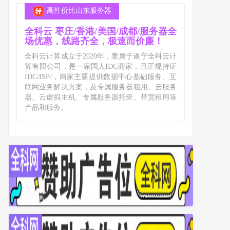
高性价比山东服务器
全科云 枣庄/香港/美国/成都/服务器全
场优惠，线路齐全，极速而价廉！
全科云计算成立于2020年，隶属于遂宁全科云计
算有限公司，是一家国人IDC商家，且正规持证
IDC/ISP/，商家主要提供数据中心基础服务、互
联网业务解决方案，及专属服务器租用、云服务
器、云虚拟主机、专属服务器托管、带宽租用等
产品和服务。