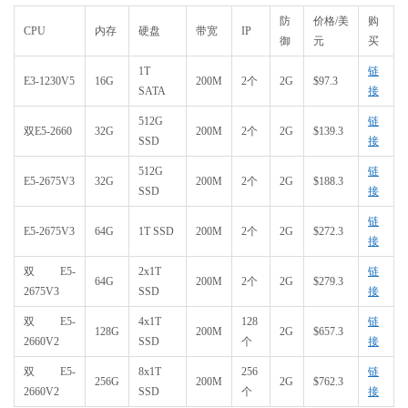
防
价格/美
购
CPU
内存
硬盘
带宽
IP
御
元
买
1T
链
E3-1230V5
16G
200M
2个
2G
$97.3
SATA
接
512G
链
双E5-2660
32G
200M
2个
2G
$139.3
SSD
接
512G
链
E5-2675V3
32G
200M
2个
2G
$188.3
SSD
接
链
E5-2675V3
64G
1T SSD
200M
2个
2G
$272.3
接
双E5-
2x1T
链
64G
200M
2个
2G
$279.3
2675V3
SSD
接
双E5-
4x1T
128
链
128G
200M
2G
$657.3
2660V2
SSD
个
接
双E5-
8x1T
256
链
256G
200M
2G
$762.3
2660V2
SSD
个
接