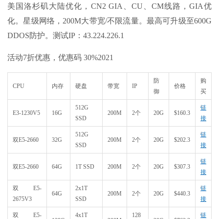
美国洛杉矶大陆优化，CN2 GIA、CU、CM线路，GIA优
化。星级网络，200M大带宽/不限流量。最高可升级至600G
DDOS防护。测试IP：43.224.226.1
活动7折优惠，优惠码 30%2021
防
购
CPU
内存
硬盘
带宽
IP
价格
御
买
512G
链
E3-1230V5
16G
200M
2个
20G
$160.3
SSD
接
512G
链
双E5-2660
32G
200M
2个
20G
$202.3
SSD
接
链
双E5-2660
64G
1T SSD
200M
2个
20G
$307.3
接
双E5-
2x1T
链
64G
200M
2个
20G
$440.3
2675V3
SSD
接
双E5-
4x1T
128
链