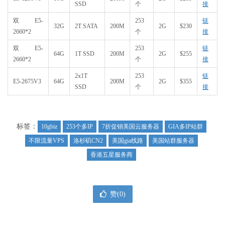
SSD
个
接
双E5-
253
链
32G
2T SATA
200M
2G
$230
2660*2
个
接
双E5-
253
链
64G
1T SSD
200M
2G
$255
2660*2
个
接
2x1T
253
链
E5-2675V3
64G
200M
2G
$355
SSD
个
接
标签：
10gbiz
253个多IP
7折促销美国云服务器
GIA多IP站群
不限流量VPS
洛杉矶CN2
美国gia线路
美国站群服务器
香港五星服务商
赞(
0
)