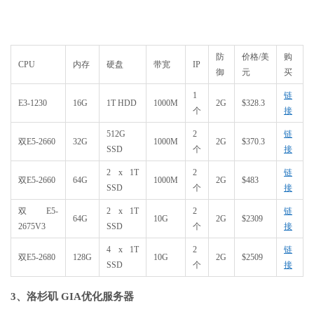
防
价格/美
购
CPU
内存
硬盘
带宽
IP
御
元
买
1
链
E3-1230
16G
1T HDD
1000M
2G
$328.3
个
接
512G
2
链
双E5-2660
32G
1000M
2G
$370.3
SSD
个
接
2 x 1T
2
链
双E5-2660
64G
1000M
2G
$483
SSD
个
接
双E5-
2 x 1T
2
链
64G
10G
2G
$2309
2675V3
SSD
个
接
4 x 1T
2
链
双E5-2680
128G
10G
2G
$2509
SSD
个
接
3、洛杉矶 GIA优化服务器