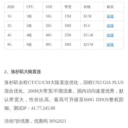
内存
CPU
SSD
带宽
价格
购买
1G
1核
10G
15M
$3.58
链接
2G
2核
20G
20M
$5.4
链接
4G
4核
40G
25M
$11.46
链接
8G
8核
80G
30M
$23.58
链接
2、洛杉矶大陆直连
洛杉矶去程CT/CU/CM大陆直连优化，回程CN2 GIA PLUS
混合优化。200M大带宽/不限流量。国内访问速度优秀，默
认带宽大，性价比高。最高可升级至600G DDOS整机防
御。测试IP：41.77.245.89
活动7折优惠，优惠码 30%2021