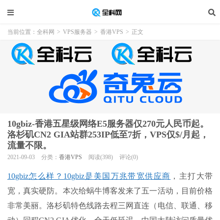
当前位置：
全科网
>
VPS服务器
>
香港VPS
>
正文
10gbiz-香港五星级网络E5服务器仅270元人民币起。
洛杉矶CN2 GIA站群253IP低至7折，VPS仅$/月起，
流量不限。
2021-09-03
分类：
香港VPS
阅读(398)
评论(0)
10gbiz怎么样？
10gbiz
是美国万兆带宽供应商
，主打大带
宽，真实硬防。本次给蜗牛博客发来了五一活动，目前价格
非常美丽。洛杉矶特色线路去程三网直连（电信、联通、移