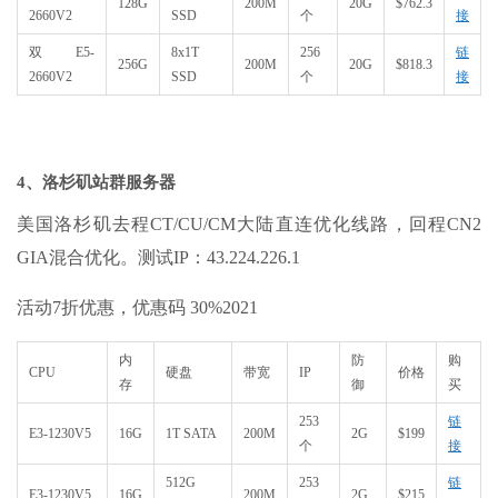
128G
200M
20G
$762.3
2660V2
SSD
个
接
双E5-
8x1T
256
链
256G
200M
20G
$818.3
2660V2
SSD
个
接
4、洛杉矶站群服务器
美国洛杉矶去程CT/CU/CM大陆直连优化线路，回程CN2
GIA混合优化。测试IP：43.224.226.1
活动7折优惠，优惠码 30%2021
内
防
购
CPU
硬盘
带宽
IP
价格
存
御
买
253
链
E3-1230V5
16G
1T SATA
200M
2G
$199
个
接
512G
253
链
E3-1230V5
16G
200M
2G
$215