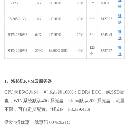
链
E3-1230
16G
1T HDD
20M
3个
$90.90
接
链
E5-2650L V2
16G
1T HDD
20M
3个
$127.27
接
链
双E5-2650V2
64G
1T HDD
20M
3个
$245.45
接
125
链
双E5-2650V2
256G
8x800G SSD
40M
$727.27
个
接
1、洛杉矶KVM云服务器
CPU为E5v3系列，可以占用100%；DDR4 ECC、纯SSD硬
盘，WIN系统默认40G系统盘，Linux默认20G系统盘；流量
不限，可自定义配置。测试IP：83.229.42.9
活动4折优惠，优惠码 60%2021C