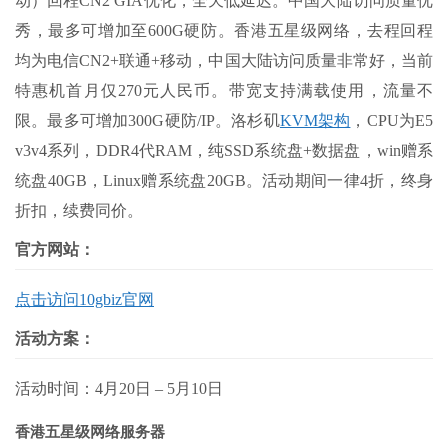
动）回程CN2 GIA优化，全天低延迟。中国大陆访问质量优
秀，最多可增加至600G硬防。香港五星级网络，去程回程
均为电信CN2+联通+移动，中国大陆访问质量非常好，当前
特惠机首月仅270元人民币。带宽支持满载使用，流量不
限。最多可增加300G硬防/IP。洛杉矶
KVM架构
，CPU为E5
v3v4系列，DDR4代RAM，纯SSD系统盘+数据盘，win赠系
统盘40GB，Linux赠系统盘20GB。活动期间一律4折，终身
折扣，续费同价。
官方网站：
点击访问10gbiz官网
活动方案：
活动时间：
4
月
20
日
– 5
月
10
日
香港五星级网络服务器