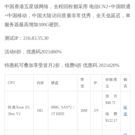
中国香港五星级网络，去程回程都采用 电信CN2+中国联通
+中国移动，中国大陆访问质量非常优秀，全天低延迟，单
服务器最高增加300G硬防。
测试IP：216.83.55.30
活动6折，优惠码2021d60%
特惠机可叠加享受首月2折，续费6折 优惠码 2021d20%
带
价格/美
购
CPU
内存
硬盘
IP
宽
元
买
首月
$40.72
特惠Xeon E5-
600G SAS*2 /
链
16G
20M
3个
26xx V2
1T HDD
续费
接
$122.17