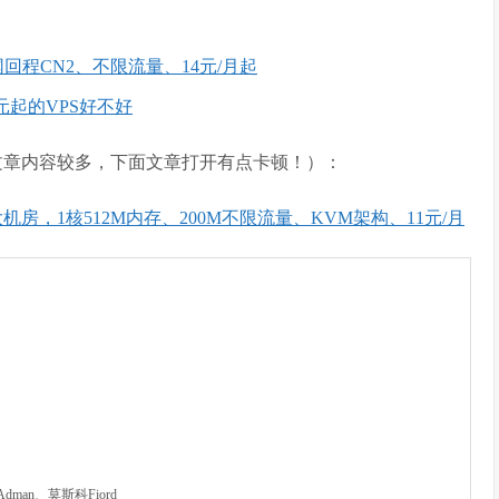
机房、三网回程CN2、不限流量、14元/月起
9元起的VPS好不好
由于文章内容较多，下面文章打开有点卡顿！）：
大机房，1核512M内存、200M不限流量、KVM架构、11元/月
dman、莫斯科Fiord