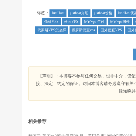
标签：
JustHost
justhost介绍
justhost价格
JustHost
低价VPS
便宜VPS
便宜vps 年付
便宜vps国外
俄罗斯VPS怎么样
俄罗斯便宜vps
国外便宜VPS
国外
【声明】：本博客不参与任何交易，也非中介，仅记
接、法定、约定的保证。访问本博客请务必遵守有关
经知晓并
相关推荐