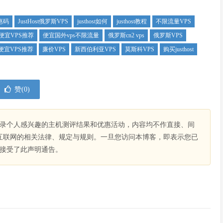
优惠码
JustHost俄罗斯VPS
justhost如何
justhost教程
不限流量VPS
便宜VPS推荐
便宜国外vps不限流量
俄罗斯cn2 vps
俄罗斯VPS
便宜VPS推荐
廉价VPS
新西伯利亚VPS
莫斯科VPS
购买justhost
赞(
0
)
录个人感兴趣的主机测评结果和优惠活动，内容均不作直接、间
互联网的相关法律、规定与规则。一旦您访问本博客，即表示您已
接受了此声明通告。