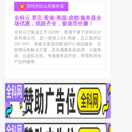
高性价比山东服务器
全科云 枣庄/香港/美国/成都/服务器全
场优惠，线路齐全，极速而价廉！
全科云计算成立于2020年，隶属于遂宁全科云计
算有限公司，是一家国人IDC商家，且正规持证
IDC/ISP/，商家主要提供数据中心基础服务、互
联网业务解决方案，及专属服务器租用、云服务
器、云虚拟主机、专属服务器托管、带宽租用等
产品和服务。