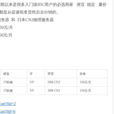
 长期以来是很多入门级IDC用户的必选商家
便宜
稳定
廉价
都是从提速啦拿货然后去分销的。
务器 和 日本CN2物理服务器
150元/月
50元/月
硬盘
IP
带宽
价格
1T机械
3个
20M CN2
150元/月
1T机械
3个
20M CN2
150元/月
cart?fid=2
cart?fid=6