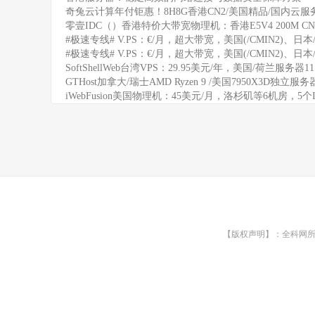
奇兔云计算年付钜惠！8H8G香港CN2/美国精品/国内云服务
零壹IDC（）香港特价大带宽物理机：香港E5V4 200M CN
#极速专线# V.PS：€/月，超大带宽，美国(/CMIN2)、日本/
#极速专线# V.PS：€/月，超大带宽，美国(/CMIN2)、日本/
SoftShellWeb台湾VPS：29.95美元/年，美国/荷兰服务器
GTHost加拿大/瑞士AMD Ryzen 9 /美国7950X3D独立服
iWebFusion美国物理机：45美元/月，洛杉矶等6机房，5个
【版权声明】：全科网所有