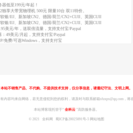
器低至199元/年起！
2独享大带宽物理机 500元 限量10台 双11特价。
软银/IIJ、新加坡CN2、德国/荷兰/CN2+CUII、英国CUII
软银/IIJ、新加坡CN2、德国/荷兰/CN2+CUII、英国CUII
11.95美元/年，送双倍流量，支持支付宝/Paypal
务器：49美元/月起，支持支付宝/Paypal
IP/免费/可选Windows，支持支付宝
本站不销售产品、不代购、不提供技术支持，仅分享信息，请遵纪守法、文明上网。
内容均来自网络，若无意侵犯到您的权利，请及时与联系邮箱sfuxpx@qq.com，将在
本站博客现托管于“
全科云
”高防服务器。
© 2021
全科网
蜀ICP备20025091号-5
网站地图