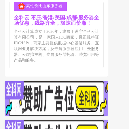
高性价比山东服务器
全科云 枣庄/香港/美国/成都/服务器全
场优惠，线路齐全，极速而价廉！
全科云计算成立于2020年，隶属于遂宁全科云计
算有限公司，是一家国人IDC商家，且正规持证
IDC/ISP/，商家主要提供数据中心基础服务、互
联网业务解决方案，及专属服务器租用、云服务
器、云虚拟主机、专属服务器托管、带宽租用等
产品和服务。