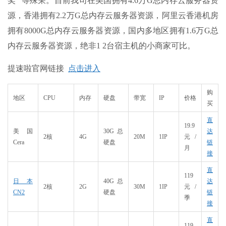
奖” 等殊荣。目前我司在美国拥有4.6万G总内存云服务器资
源，香港拥有2.2万G总内存云服务器资源，阿里云香港机房
拥有8000G总内存云服务器资源，国内多地区拥有1.6万G总
内存云服务器资源，绝非1 2台宿主机的小商家可比。
提速啦官网链接
点击进入
购
地区
CPU
内存
硬盘
带宽
IP
价格
买
直
19.9
美国
30G总
达
2核
4G
20M
1IP
元/
Cera
硬盘
链
月
接
直
119
日本
40G总
达
2核
2G
30M
1IP
元/
CN2
硬盘
链
季
接
直
119