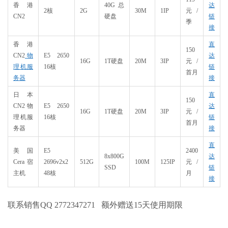
香港
40G总
达
2核
2G
30M
1IP
元/
CN2
硬盘
链
季
接
香港
直
150
CN2
物
E5 2650
达
16G
1T硬盘
20M
3IP
元/
理机服
16核
链
首月
务器
接
日本
直
150
CN2物
E5 2650
达
16G
1T硬盘
20M
3IP
元/
理机服
16核
链
首月
务器
接
直
美国
E5
2400
8x800G
达
Cera宿
2696v2x2
512G
100M
125IP
元/
SSD
链
主机
48核
月
接
联系销售QQ 2772347271 额外赠送15天使用期限