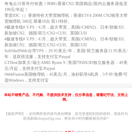
奇兔云计算年付钜惠！8H8G香港CN2/美国精品/国内云服务器低至
199元/年起！
零壹IDC（）香港特价大带宽物理机：香港E5V4 200M CN2独享大带
宽物理机 500元 限量10台 双11特价。
#极速专线# V.PS：€/月，超大带宽，美国(/CMIN2)、日本/软银/IIJ、
新加坡CN2、德国/荷兰/CN2+CUII、英国CUII
#极速专线# V.PS：€/月，超大带宽，美国(/CMIN2)、日本/软银/IIJ、
新加坡CN2、德国/荷兰/CN2+CUII、英国CUII
SoftShellWeb台湾VPS：29.95美元/年，美国/荷兰服务器11.95美元/
年，送双倍流量，支持支付宝/Paypal
GTHost加拿大/瑞士AMD Ryzen 9 /美国7950X3D独立服务器：49美
元/月起，支持支付宝/Paypal
iWebFusion美国物理机：45美元/月，洛杉矶等6机房，5个IP/免费/可
选Windows，支持支付宝
本站不销售产品、不代购、不提供技术支持，仅分享信息，请遵纪守法、文明上
网。
【版权声明】：全科网所有内容均来自网络，若无意侵犯到您的权利，请及时与
联系邮箱sfuxpx@qq.com，将在48小时内删除相关内容!!