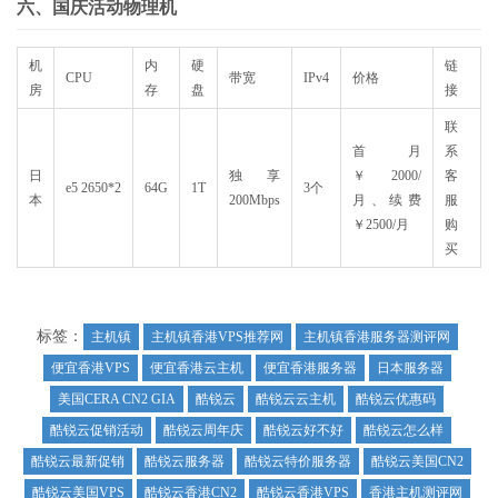
六、国庆活动物理机
机
内
硬
链
CPU
带宽
IPv4
价格
房
存
盘
接
联
首月
系
日
独享
￥2000/
客
e5 2650*2
64G
1T
3个
本
200Mbps
月、续费
服
￥2500/月
购
买
标签：
主机镇
主机镇香港VPS推荐网
主机镇香港服务器测评网
便宜香港VPS
便宜香港云主机
便宜香港服务器
日本服务器
美国CERA CN2 GIA
酷锐云
酷锐云云主机
酷锐云优惠码
酷锐云促销活动
酷锐云周年庆
酷锐云好不好
酷锐云怎么样
酷锐云最新促销
酷锐云服务器
酷锐云特价服务器
酷锐云美国CN2
酷锐云美国VPS
酷锐云香港CN2
酷锐云香港VPS
香港主机测评网