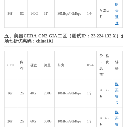
购
￥210/
买
8核
8G
140G
3T
30Mbps/40Mbps
1个
月
链
接
五、美国CERA CN2 GIA二区（测试IP：23.224.132.X）全
场七折优惠码：china101
价格
内
（优
链
CPU
硬盘
流量
带宽
IPv4
存
惠
接
前）
购
￥30/
买
1核
2G
40G
200G
10Mbps/20Mbps
1个
月
链
接
购
￥45/
买
2核
2G
60G
300G
10Mbps/20Mbps
1个
月
链