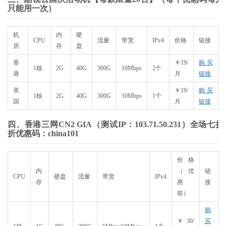
只能用一次）
机
内
硬
CPU
流量
带宽
IPv4
价格
链接
房
存
盘
香
￥19/
购买
1核
2G
40G
300G
10Mbps
2个
港
月
链接
美
￥19/
购买
1核
2G
40G
300G
10Mbps
1个
国
月
链接
四、香港三网CN2 GIA（测试IP：103.71.50.231）全场七折
折优惠码：china101
价格
内
（优
链
CPU
硬盘
流量
带宽
IPv4
存
惠
接
前）
购
￥30/
买