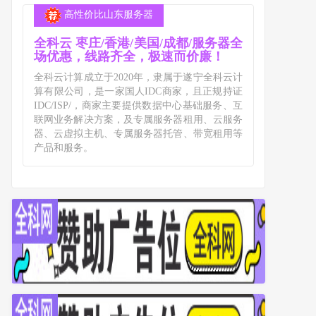
高性价比山东服务器
全科云 枣庄/香港/美国/成都/服务器全
场优惠，线路齐全，极速而价廉！
全科云计算成立于2020年，隶属于遂宁全科云计
算有限公司，是一家国人IDC商家，且正规持证
IDC/ISP/，商家主要提供数据中心基础服务、互
联网业务解决方案，及专属服务器租用、云服务
器、云虚拟主机、专属服务器托管、带宽租用等
产品和服务。