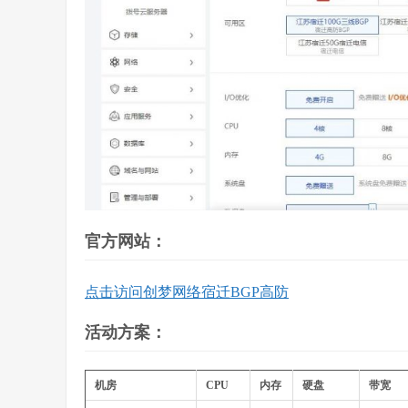
官方网站：
点击访问创梦网络宿迁BGP高防
活动方案：
机房
CPU
内存
硬盘
带宽