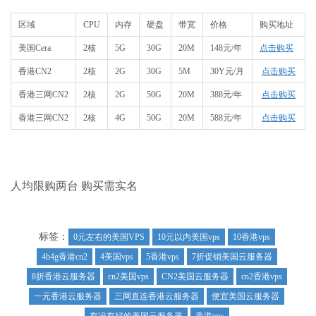
区域
CPU
内存
硬盘
带宽
价格
购买地址
美国Cera
2核
5G
30G
20M
148元/年
点击购买
香港CN2
​2核
2G
30G
5M
30Y元/月
点击购买
香港三网CN2
2核
2G
50G
20M
388元/年
点击购买
香港三网CN2
2核
4G
50G
20M
588元/年
点击购买
人均限购两台 购买需实名
标签：
0元左右的美国VPS
10元以内美国vps
10香港vps
4h4g香港cn2
4美国vps
5香港vps
7折促销美国云服务器
8折香港云服务器
cn2美国vps
CN2美国云服务器
cn2香港vps
一元香港云服务器
三网直连香港云服务器
便宜美国云服务器