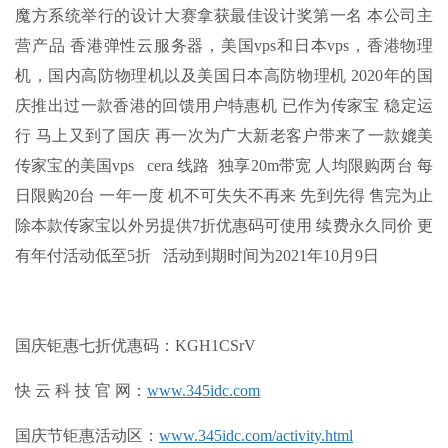
魔方系统举行的设计大赛拿获最佳设计奖第一名 本公司主
营产品 香港弹性云服务器，美国vps和日本vps，香港物理
机，国内高防物理机以及美国日本高防物理机 2020年的国
庆推出过一款香港的回馈用户特惠机 已作为传家宝 稳定运
行 马上又到了国庆 再一次为广大新老客户带来了一款媲美
传家宝的美国vps cera 线路 独享20m带宽 人均限购两台 每
日限购20台 一年一度 机不可失失不再来 先到先得 售完为止
除本款传家宝以外另提供7折优惠码可使用 续费永久同价 更
有年付活动低至5折 活动到期时间为2021年10月9日
国庆钜惠七折优惠码：
KGH1CSrV
快 云 科 技 官 网：
www.345idc.com
国庆节钜惠活动区：
www.345idc.com/activity.html