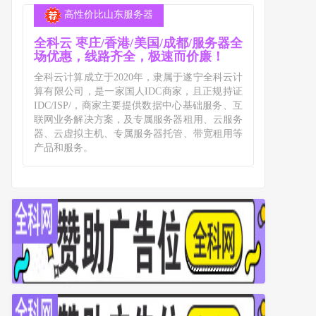
高性价比山东服务器
全科云 枣庄/香港/美国/成都/服务器全
场优惠，线路齐全，极速而价廉！
全科云计算成立于2020年，隶属于遂宁全科云计
算有限公司，是一家国人IDC商家，且正规持证
IDC/ISP/，商家主要提供数据中心基础服务、互
联网业务解决方案，及专属服务器租用、云服务
器、云虚拟主机、专属服务器托管、带宽租用等
产品和服务。