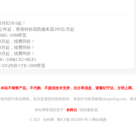
$218.6起！
元/年起，香港特价高防服务器299元/月起
0G /10M带宽
88月起，续费同价！
88月起，续费同价！
88月起，续费同价！
/10M(CN2+BGP)
32G内存/1TB /20M带宽
本站不销售产品、不代购、不提供技术支持，仅分享信息，请遵纪守法、文明上网。
内容均来自网络，若无意侵犯到您的权利，请及时与联系邮箱sfuxpx@qq.com，将在
本站博客现托管于“
全科云
”高防服务器。
© 2021
全科网
蜀ICP备20025091号-5
网站地图