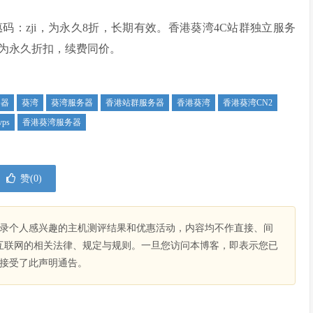
：zji，为永久8折，长期有效。香港葵湾4C站群独立服务
为永久折扣，续费同价。
务器
葵湾
葵湾服务器
香港站群服务器
香港葵湾
香港葵湾CN2
ps
香港葵湾服务器
赞(
0
)
录个人感兴趣的主机测评结果和优惠活动，内容均不作直接、间
互联网的相关法律、规定与规则。一旦您访问本博客，即表示您已
接受了此声明通告。