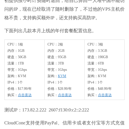
初提供按小时计费随时退回，给自己弄回一大堆中国不能访
问的IP，现在已经取消了随时删除了，不过他的VPS主机价
格不贵，支持购买额外IP，还支持购买高防IP。
下面列出几款本月上线的年付套餐配置信息。
CPU：1核
CPU：2核
CPU：3核
内存：1GB
内存：2GB
内存：3.5GB
硬盘：50GB
硬盘：95GB
硬盘：190GB
流量：1TB
流量：3TB
流量：6TB
带宽：1Gbps
带宽：1Gbps
带宽：1Gbps
架构：KVM
架构：
KVM
架构：KVM
IPv4：1个
IPv4：1个
IPv4：1个
价格：$17.99/年
价格：$28.99/年
价格：$48.99/年
购买：
点击直达
购买：
点击直达
购买：
点击直达
测试IP：173.82.2.222 2607:f130:0:c2::2:222
CloudCone支持使用PayPal、信用卡或者支付宝等方式充值