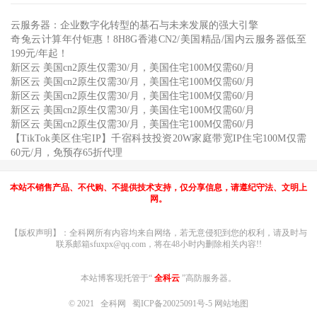
云服务器：企业数字化转型的基石与未来发展的强大引擎
奇兔云计算年付钜惠！8H8G香港CN2/美国精品/国内云服务器低至
199元/年起！
新区云 美国cn2原生仅需30/月，美国住宅100M仅需60/月
新区云 美国cn2原生仅需30/月，美国住宅100M仅需60/月
新区云 美国cn2原生仅需30/月，美国住宅100M仅需60/月
新区云 美国cn2原生仅需30/月，美国住宅100M仅需60/月
新区云 美国cn2原生仅需30/月，美国住宅100M仅需60/月
【TikTok美区住宅IP】千宿科技投资20W家庭带宽IP住宅100M仅需
60元/月，免预存65折代理
本站不销售产品、不代购、不提供技术支持，仅分享信息，请遵纪守法、文明上
网。
【版权声明】：全科网所有内容均来自网络，若无意侵犯到您的权利，请及时与
联系邮箱sfuxpx@qq.com，将在48小时内删除相关内容!!
本站博客现托管于“
全科云
”高防服务器。
© 2021
全科网
蜀ICP备20025091号-5
网站地图