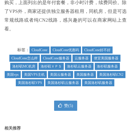
购买，上面列出的是年付套餐，非小时计费，续费同价。除
了VPS外，商家还提供独立服务器租用，同机房，但是可选
常规线路或者纯CN2线路，感兴趣的可以在商家网站上查
看。
标签：
CloudCone
CloudCone优惠码
CloudCone好不好
CloudCone怎么样
CloudCone服务器
云服务器
便宜美国服务器
洛杉矶MC机房
洛杉矶ＶＰＳ
洛杉矶云服务器
洛杉矶服务器
美国vps
美国VPS主机
美国云服务器
美国服务器
美国洛杉矶CN2
美国洛杉矶VPS
美国洛杉矶云服务器
美国洛杉矶服务器
赞(
5
)
相关推荐