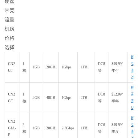
硬盘
带宽
流量
机房
价格
选择
购
CN2
1
DC8
$49.99/
买
1GB
20GB
1Gbps
1TB
GT
核
等
年付
直
达
购
CN2
1
DC8
$52.99/
买
2GB
40GB
1Gbps
2TB
GT
核
等
半年
直
达
购
CN2
2
DC6
$49.99/
买
GIA-
1GB
20GB
2.5Gbps
1TB
核
等
季度
直
E