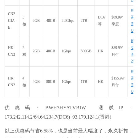
达
购
CN2
3
DC6
$89.99/
买
GIA-
2GB
40GB
2.5Gbps
2TB
核
等
季度
直
E
达
购
HK
2
$89.99/
买
2GB
40GB
1Gbps
500GB
HK
CN2
核
月付
直
达
购
HK
4
$155.99/
买
4GB
80GB
1Gbps
1TB
HK
CN2
核
月付
直
达
优惠码：BWH3HYATVBJW 测试IP：
173.242.114.2/64.64.234.7(DC6) 93.179.124.1(香港)
以上优惠码节省6.58%，也是当前最大幅度了，永久折扣，