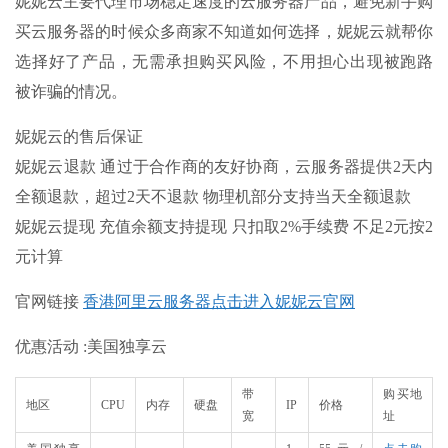
妮妮云主要代理市场稳定速度的云服务器产品，避免新手购
买云服务器的时候众多商家不知道如何选择，妮妮云就帮你
选择好了产品，无需承担购买风险，不用担心出现被跑路
被诈骗的情况。
妮妮云的售后保证
妮妮云退款 通过于合作商的友好协商，云服务器提供
2天内
全额退款
，超过2天不退款 物理机部分支持当天全额退款
妮妮云提现
充值余额支持提现
只扣取2%手续费 不足2元按2
元计算
官网链接
香港阿里云服务器点击进入妮妮云官网
优惠活动 :美国独享云
带
购买地
地区
CPU
内存
硬盘
IP
价格
宽
址