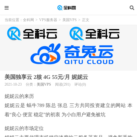
当前位置：
全科网
>
VPS服务器
>
美国VPS
>
正文
美国独享云 2核 4G 55元/月 妮妮云
2021-10-23
分类：
美国VPS
阅读(291)
评论(0)
妮妮云的来历
妮妮云是
蜗牛789 陈总 张总
三方共同投资建立的网站 本
着“良心 便宜 稳定”的初衷 为小白用户避免被坑
妮妮云的市场定位