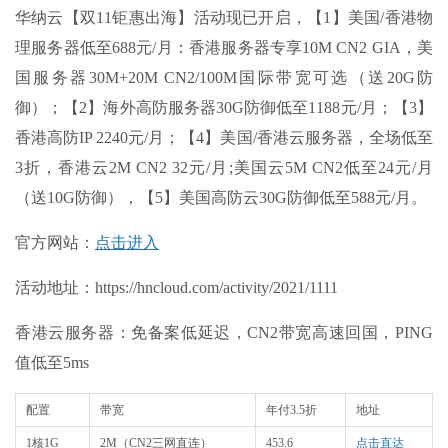
华纳云【双11钜惠出海】活动现已开启，【1】美国/香港物
理服务器低至688元/月：香港服务器专享10M CN2 GIA，美
国服务器30M+20M CN2/100M国际带宽可选（送20G防
御）；【2】海外高防服务器30G防御低至1188元/月；【3】
香港高防IP 2240元/月；【4】美国/香港云服务器，全场低至
3折，香港云2M CN2 32元/月;美国云5M CN2低至24元/月
（送10G防御），【5】美国高防云30G防御低至588元/月。
官方网站：
点击进入
活动地址：
https://hncloud.com/activity/2021/1111
香港云服务器：免备案低延迟，CN2带宽高速回国，PING
值低至5ms
配置
带宽
年付3.5折
地址
1核1G
2M（CN2三网直连）
453.6
点击直达