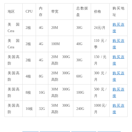
内
总数据
购买地
地区
CPU
带宽
价格
存
盘
址
美国
购买连
2核
4G
20M
30G
24元/月
Cera
接
美国
110元/
购买连
2核
4G
100M
40G
Cera
季
接
美国高
20M 300G
150 /元
购买连
2核
4G
30G
防
高防
月
接
美国高
20M 300G
300元/
购买连
4核
8G
60G
防
高防
月
接
美国高
30M 300G
500元/
购买连
8核
16G
100G
防
高防
月
接
美国高
50M 300G
1000元/
购买连
16核
32G
240G
防
高防
月
接