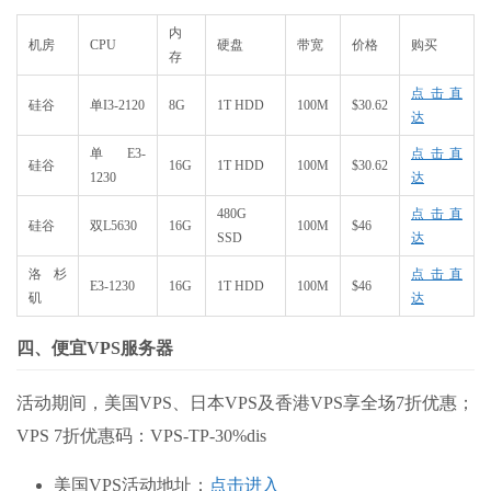
内
机房
CPU
硬盘
带宽
价格
购买
存
点击直
硅谷
单I3-2120
8G
1T HDD
100M
$30.62
达
单E3-
点击直
硅谷
16G
1T HDD
100M
$30.62
1230
达
480G
点击直
硅谷
双L5630
16G
100M
$
46
SSD
达
洛杉
点击直
E3-1230
16G
1T HDD
100M
$46
矶
达
四、便宜VPS服务器
活动期间，美国
VPS
、日本
VPS
及香港
VPS
享全场
7
折优惠；
VPS 7
折优惠码：
VPS-TP-30%dis
美国VPS活动地址：
点击进入