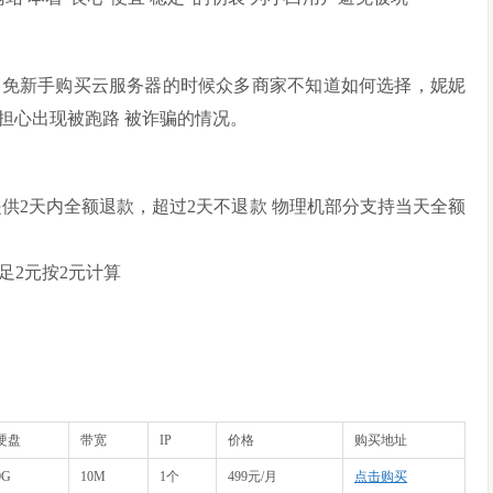
避免新手购买云服务器的时候众多商家不知道如何选择，妮妮
担心出现被跑路 被诈骗的情况。
提供
2天内全额退款
，超过2天不退款 物理机部分支持当天全额
足2元按2元计算
硬盘
带宽
IP
价格
购买地址
0G
10M
1个
499元/月
点击购买