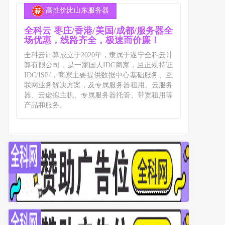
高性价比山东服务器
全科云 枣庄/香港/美国/成都/服务器全
场优惠，线路齐全，极速而价廉！
全科云计算成立于2020年，隶属于遂宁全科云计
算有限公司，是一家国人IDC商家，且正规持证
IDC/ISP/，商家主要提供数据中心基础服务、互
联网业务解决方案，及专属服务器租用、云服务
器、云虚拟主机、专属服务器托管、带宽租用等
产品和服务。