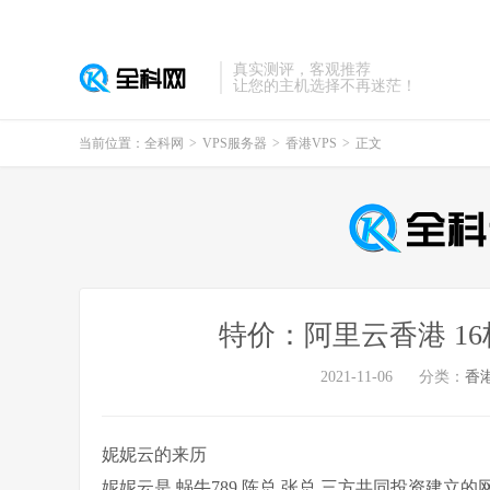
真实测评，客观推荐
让您的主机选择不再迷茫！
当前位置：
全科网
>
VPS服务器
>
香港VPS
>
正文
特价：阿里云香港 16核 
2021-11-06
分类：
香港
妮妮云的来历
妮妮云是
蜗牛789 陈总 张总
三方共同投资建立的网站