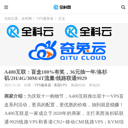
当前位置：
全科网
>
VPS服务器
>
正文
A400互联：盲盒100%有奖，36元抽一年/洛杉
矶/2H/4G/30M/4T流量/线路联通9929
2021-11-10
分类：
VPS服务器
/
美国VPS
阅读(624)
评论(0)
商家介绍：
为庆双十一购物节，A400互联推出双十一VPS盲
盒系列活动，更高的配置，更优惠的价格，抽到就是稳赚！
A400互联是一家成立于2020年的商家，主打美西洛杉矶联
通9929线路VPS和香港CN2+移动CMI线路VPS；KVM结