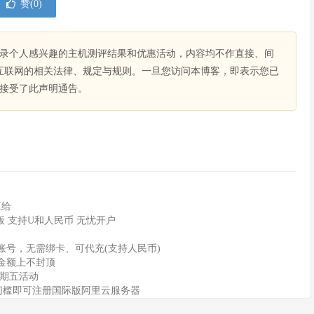
赞(
0
)
录个人感兴趣的主机测评结果和优惠活动，内容均不作直接、间
互联网的相关法律、规定与规则。一旦您访问本博客，即表示您已
接受了此声明通告。
直给
版 支持U和人民币 无忧开户
账号，无需绑卡、可代充(支持人民币)
动金额上不封顶
星期五活动
无门槛即可注册国际版阿里云服务器