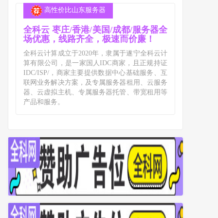
高性价比山东服务器
全科云 枣庄/香港/美国/成都/服务器全
场优惠，线路齐全，极速而价廉！
全科云计算成立于2020年，隶属于遂宁全科云计
算有限公司，是一家国人IDC商家，且正规持证
IDC/ISP/，商家主要提供数据中心基础服务、互
联网业务解决方案，及专属服务器租用、云服务
器、云虚拟主机、专属服务器托管、带宽租用等
产品和服务。