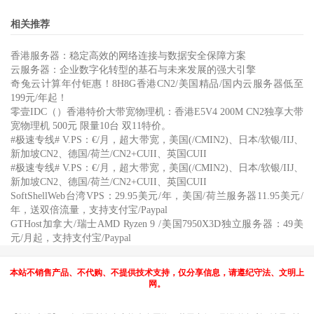
相关推荐
香港服务器：稳定高效的网络连接与数据安全保障方案
云服务器：企业数字化转型的基石与未来发展的强大引擎
奇兔云计算年付钜惠！8H8G香港CN2/美国精品/国内云服务器低至
199元/年起！
零壹IDC（）香港特价大带宽物理机：香港E5V4 200M CN2独享大带
宽物理机 500元 限量10台 双11特价。
#极速专线# V.PS：€/月，超大带宽，美国(/CMIN2)、日本/软银/IIJ、
新加坡CN2、德国/荷兰/CN2+CUII、英国CUII
#极速专线# V.PS：€/月，超大带宽，美国(/CMIN2)、日本/软银/IIJ、
新加坡CN2、德国/荷兰/CN2+CUII、英国CUII
SoftShellWeb台湾VPS：29.95美元/年，美国/荷兰服务器11.95美元/
年，送双倍流量，支持支付宝/Paypal
GTHost加拿大/瑞士AMD Ryzen 9 /美国7950X3D独立服务器：49美
元/月起，支持支付宝/Paypal
本站不销售产品、不代购、不提供技术支持，仅分享信息，请遵纪守法、文明上
网。