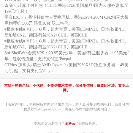
奇兔云计算年付钜惠！8H8G香港CN2/美国精品/国内云服务器低至
199元/年起！
零壹IDC（）香港特价大带宽物理机：香港E5V4 200M CN2独享大带
宽物理机 500元 限量10台 双11特价。
#极速专线# V.PS：€/月，超大带宽，美国(/CMIN2)、日本/软银/IIJ、
新加坡CN2、德国/荷兰/CN2+CUII、英国CUII
#极速专线# V.PS：€/月，超大带宽，美国(/CMIN2)、日本/软银/IIJ、
新加坡CN2、德国/荷兰/CN2+CUII、英国CUII
SoftShellWeb台湾VPS：29.95美元/年，美国/荷兰服务器11.95美元/
年，送双倍流量，支持支付宝/Paypal
GTHost加拿大/瑞士AMD Ryzen 9 /美国7950X3D独立服务器：49美
元/月起，支持支付宝/Paypal
本站不销售产品、不代购、不提供技术支持，仅分享信息，请遵纪守法、文明上
网。
【版权声明】：全科网所有内容均来自网络，若无意侵犯到您的权利，请及时与
联系邮箱sfuxpx@qq.com，将在48小时内删除相关内容!!
本站博客现托管于“
全科云
”高防服务器。