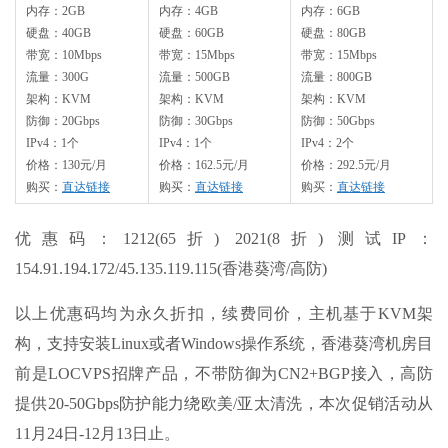
内存：2GB
内存：4GB
内存：6GB
硬盘：40GB
硬盘：60GB
硬盘：80GB
带宽：10Mbps
带宽：15Mbps
带宽：15Mbps
流量：300G
流量：500GB
流量：800GB
架构：KVM
架构：KVM
架构：KVM
防御：20Gbps
防御：30Gbps
防御：50Gbps
IPv4：1个
IPv4：1个
IPv4：2个
价格：130元/月
价格：162.5元/月
价格：292.5元/月
购买：
直达链接
购买：
直达链接
购买：
直达链接
优惠码：1212(65折) 2021(8折) 测试IP：
154.91.194.172/45.135.119.115(香港葵湾/高防)
以上优惠码均为永久折扣，续费同价，主机基于KVM架
构，支持安装Linux或者Windows操作系统，香港葵湾机房目
前是LOCVPS招牌产品，不带防御为CN2+BGP接入，高防
提供20-50Gbps防护能力绕欧美/亚太清洗，本次促销活动从
11月24日-12月13日止。