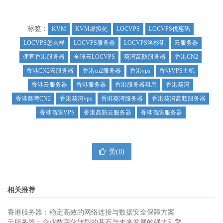
标签：
KVM
KVM虚拟化
LOCVPS
LOCVPS优惠码
LOCVPS怎么样
LOCVPS服务器
LOCVPS洛杉矶
云服务器
便宜香港服务器
全球云LOCVPS
葵湾高防服务器
香港CN2
香港CN2云服务器
香港cn2服务器
香港vps
香港VPS主机
香港云服务器
香港服务器
香港服务器租用
香港葵湾
香港葵湾CN2
香港葵湾vps
香港葵湾服务器
香港葵湾高频服务器
香港高防VPS
香港高防云服务器
香港高防服务器
赞(
8
)
相关推荐
香港服务器：稳定高效的网络连接与数据安全保障方案
云服务器：企业数字化转型的基石与未来发展的强大引擎