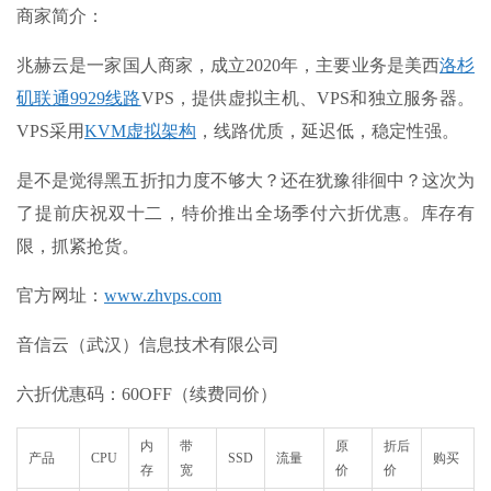
商家简介：
兆赫云是一家国人商家，成立2020年，主要业务是美西
洛杉
矶联通9929线路
VPS，提供虚拟主机、VPS和独立服务器。
VPS采用
KVM虚拟架构
，线路优质，延迟低，稳定性强。
是不是觉得黑五折扣力度不够大？还在犹豫徘徊中？这次为
了提前庆祝双十二，特价推出全场季付六折优惠。库存有
限，抓紧抢货。
官方网址：
www.zhvps.com
音信云（武汉）信息技术有限公司
六折优惠码：60OFF（续费同价）
内
带
原
折后
产品
CPU
SSD
流量
购买
存
宽
价
价