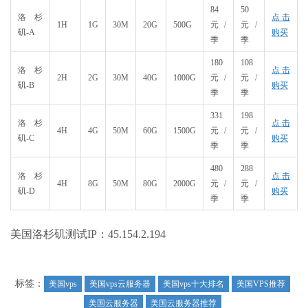
84
50
洛杉
点击
1H
1G
30M
20G
500G
元/
元/
矶-A
购买
季
季
180
108
洛杉
点击
2H
2G
30M
40G
1000G
元/
元/
矶-B
购买
季
季
331
198
洛杉
点击
4H
4G
50M
60G
1500G
元/
元/
矶-C
购买
季
季
480
288
洛杉
点击
4H
8G
50M
80G
2000G
元/
元/
矶-D
购买
季
季
美国洛杉矶测试IP：45.154.2.194
标签：
美国vps
美国vps云服务器
美国vps十大排名
美国VPS推荐
美国云服务器
美国云服务器推荐