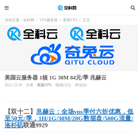
当前位置：
全科网
>
VPS服务器
>
美国VPS
>
正文
美国云服务器 1核 1G 30M 84元/季 兆赫云
2021-12-10
分类：
美国VPS
阅读(323)
评论(0)
【双十二】
兆赫云：全场vps季付六折优惠，低
至50元/季，1H/1G/30M/20G数据盘/500G流量/
洛杉矶
联通9929