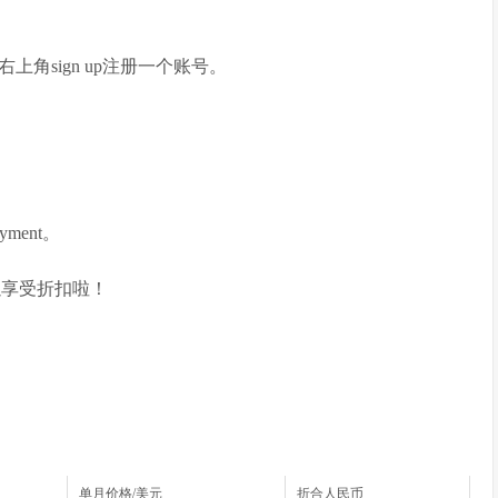
，点击右上角sign up注册一个账号。
ment。
就可以享受折扣啦！
单月价格/美元
折合人民币