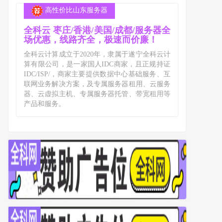
高性价比山东服务器
全科云 枣庄/香港/美国/成都/服务器全
场优惠，线路齐全，极速而价廉！
全科云计算成立于2020年，隶属于遂宁全科云计
算有限公司，是一家国人IDC商家，且正规持证
IDC/ISP/，商家主要提供数据中心基础服务、互
联网业务解决方案，及专属服务器租用、云服务
器、云虚拟主机、专属服务器托管、带宽租用等
产品和服务。