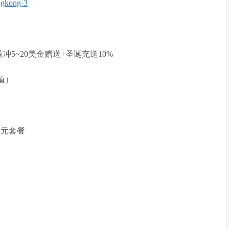
ngkong-3
5~20美金赠送+圣诞充送10%
值）
美元套餐