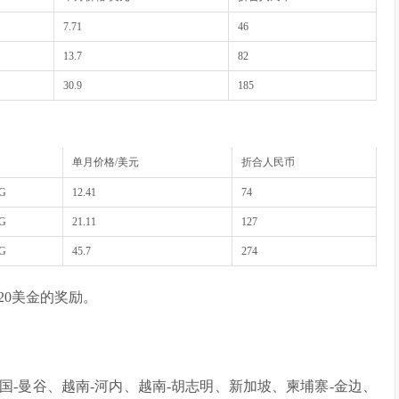
7.71
46
13.7
82
30.9
185
单月价格/美元
折合人民币
0G
12.41
74
0G
21.11
127
0G
45.7
274
20美金的奖励。
国-曼谷、越南-河内、越南-胡志明、新加坡、柬埔寨-金边、