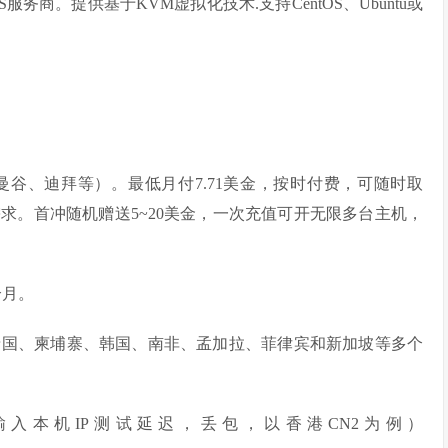
PS服务商。提供基于KVM虚拟化技术.支持CentOS、Ubuntu或
、曼谷、迪拜等）。最低月付7.71美金，按时付费，可随时取
求。首冲随机赠送5~20美金，一次充值可开无限多台主机，
个月。
泰国、柬埔寨、韩国、南非、孟加拉、菲律宾和新加坡等多个
速工具（输入本机IP测试延迟，丢包，以香港CN2为例）