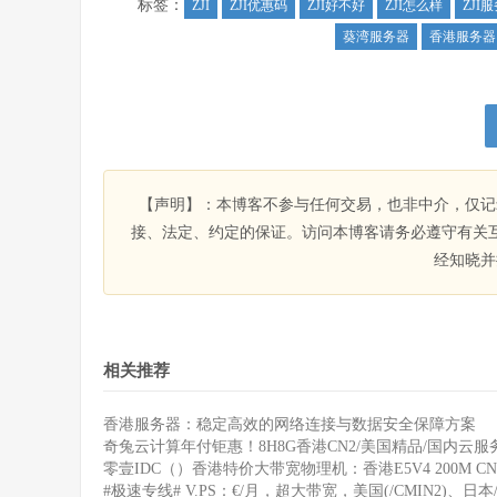
标签：
ZJI
ZJI优惠码
ZJI好不好
ZJI怎么样
ZJI
葵湾服务器
香港服务器
【声明】：本博客不参与任何交易，也非中介，仅记
接、法定、约定的保证。访问本博客请务必遵守有关
经知晓并
相关推荐
香港服务器：稳定高效的网络连接与数据安全保障方案
奇兔云计算年付钜惠！8H8G香港CN2/美国精品/国内云服务
零壹IDC（）香港特价大带宽物理机：香港E5V4 200M CN
#极速专线# V.PS：€/月，超大带宽，美国(/CMIN2)、日本/