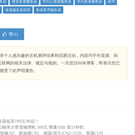
服务器
便宜香港服务器
华为云香港服务器
华为香港服务器
葵湾
香港服务器租用
香港葵湾服务器
赞(
1
)
录个人感兴趣的主机测评结果和优惠活动，内容均不作直接、间
互联网的相关法律、规定与规则。一旦您访问本博客，即表示您已
接受了此声明通告。
器低至199元/年起！
2独享大带宽物理机 500元 限量10台 双11特价。
软银/IIJ、新加坡CN2、德国/荷兰/CN2+CUII、英国CUII