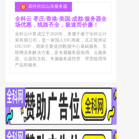
高性价比山东服务器
全科云 枣庄/香港/美国/成都/服务器全
场优惠，线路齐全，极速而价廉！
全科云计算成立于2020年，隶属于遂宁全科云计
算有限公司，是一家国人IDC商家，且正规持证
IDC/ISP/，商家主要提供数据中心基础服务、互
联网业务解决方案，及专属服务器租用、云服务
器、云虚拟主机、专属服务器托管、带宽租用等
产品和服务。