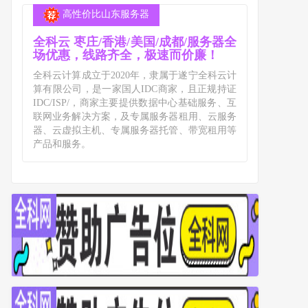
高性价比山东服务器
全科云 枣庄/香港/美国/成都/服务器全
场优惠，线路齐全，极速而价廉！
全科云计算成立于2020年，隶属于遂宁全科云计
算有限公司，是一家国人IDC商家，且正规持证
IDC/ISP/，商家主要提供数据中心基础服务、互
联网业务解决方案，及专属服务器租用、云服务
器、云虚拟主机、专属服务器托管、带宽租用等
产品和服务。