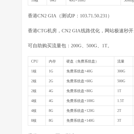
16核
64G
40G+100G
50Mbp
香港CN2 GIA（测试IP：103.71.50.231）
香港CTG机房，CN2 GIA线路优化，网站极速秒
可自助购买流量包：200G、500G、1T。
CPU
内存
硬盘（免费系统盘）
流量
1核
1G
免费系统盘+40G
300G
2核
2G
免费系统盘+60G
500G
2核
4G
免费系统盘+80G
1T
4核
4G
免费系统盘+100G
1.5T
4核
8G
免费系统盘+120G
2T
8核
8G
免费系统盘+140G
3T