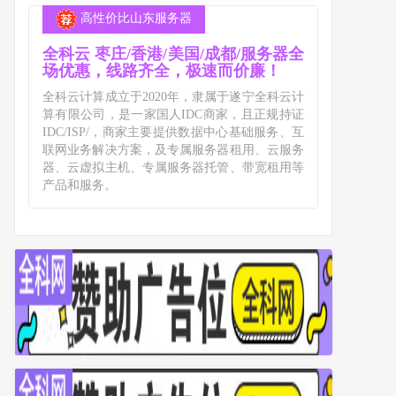
高性价比山东服务器
全科云 枣庄/香港/美国/成都/服务器全
场优惠，线路齐全，极速而价廉！
全科云计算成立于2020年，隶属于遂宁全科云计
算有限公司，是一家国人IDC商家，且正规持证
IDC/ISP/，商家主要提供数据中心基础服务、互
联网业务解决方案，及专属服务器租用、云服务
器、云虚拟主机、专属服务器托管、带宽租用等
产品和服务。