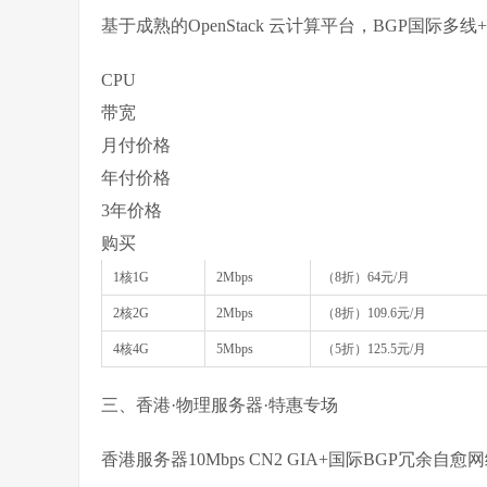
基于成熟的OpenStack 云计算平台，BGP国际多线
CPU
带宽
月付价格
年付价格
3年价格
购买
1核1G
2Mbps
（8折）64元/月
2核2G
2Mbps
（8折）109.6元/月
4核4G
5Mbps
（5折）125.5元/月
三、香港·物理服务器·特惠专场
香港服务器10Mbps CN2 GIA+国际BGP冗余自愈