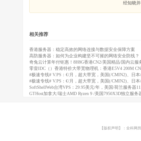
经知晓并
相关推荐
香港服务器：稳定高效的网络连接与数据安全保障方案
高防服务器：如何为企业构建坚不可摧的网络安全防线？
奇兔云计算年付钜惠！8H8G香港CN2/美国精品/国内云服务
零壹IDC（）香港特价大带宽物理机：香港E5V4 200M CN
#极速专线# V.PS：€/月，超大带宽，美国(/CMIN2)、日本/
#极速专线# V.PS：€/月，超大带宽，美国(/CMIN2)、日本/
SoftShellWeb台湾VPS：29.95美元/年，美国/荷兰服务器
GTHost加拿大/瑞士AMD Ryzen 9 /美国7950X3D独立服
【版权声明】：全科网所有