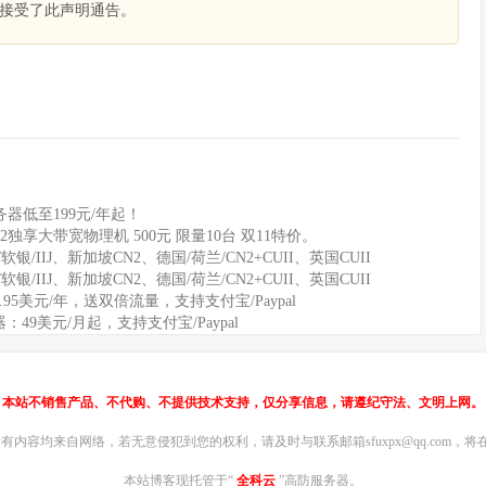
接受了此声明通告。
器低至199元/年起！
2独享大带宽物理机 500元 限量10台 双11特价。
软银/IIJ、新加坡CN2、德国/荷兰/CN2+CUII、英国CUII
软银/IIJ、新加坡CN2、德国/荷兰/CN2+CUII、英国CUII
11.95美元/年，送双倍流量，支持支付宝/Paypal
务器：49美元/月起，支持支付宝/Paypal
本站不销售产品、不代购、不提供技术支持，仅分享信息，请遵纪守法、文明上网。
内容均来自网络，若无意侵犯到您的权利，请及时与联系邮箱sfuxpx@qq.com，将在
本站博客现托管于“
全科云
”高防服务器。