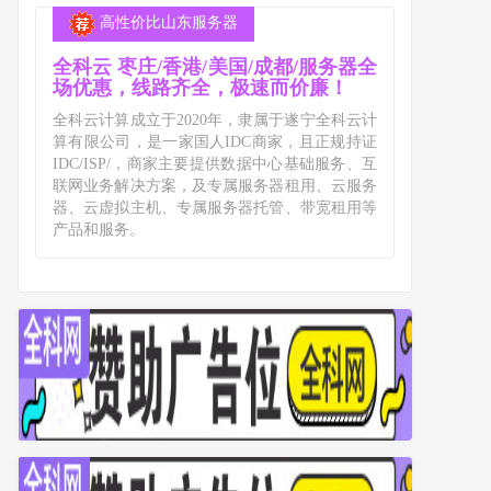
高性价比山东服务器
全科云 枣庄/香港/美国/成都/服务器全
场优惠，线路齐全，极速而价廉！
全科云计算成立于2020年，隶属于遂宁全科云计
算有限公司，是一家国人IDC商家，且正规持证
IDC/ISP/，商家主要提供数据中心基础服务、互
联网业务解决方案，及专属服务器租用、云服务
器、云虚拟主机、专属服务器托管、带宽租用等
产品和服务。