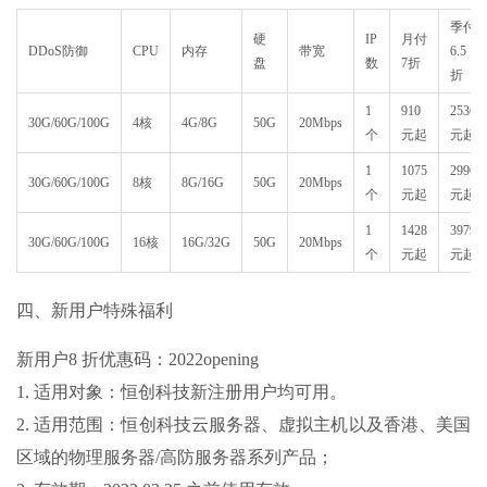
季付
硬
IP
月付
DDoS防御
CPU
内存
带宽
6.5
盘
数
7折
折
1
910
2536
30G/60G/100G
4核
4G/8G
50G
20Mbps
个
元起
元起
1
1075
2996
30G/60G/100G
8核
8G/16G
50G
20Mbps
个
元起
元起
1
1428
3979
30G/60G/100G
16核
16G/32G
50G
20Mbps
个
元起
元起
四、新用户特殊福利
新用户8 折优惠码：2022opening
1. 适用对象：恒创科技新注册用户均可用。
2. 适用范围：恒创科技云服务器、虚拟主机以及香港、美国
区域的物理服务器/高防服务器系列产品；