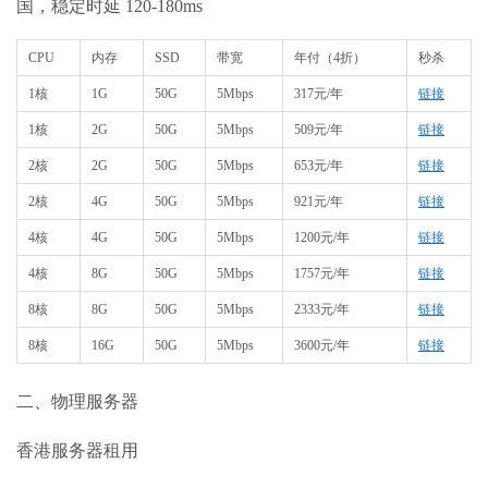
国，稳定时延 120-180ms
CPU
内存
SSD
带宽
年付（4折）
秒杀
1核
1G
50G
5Mbps
317元/年
链接
1核
2G
50G
5Mbps
509元/年
链接
2核
2G
50G
5Mbps
653元/年
链接
2核
4G
50G
5Mbps
921元/年
链接
4核
4G
50G
5Mbps
1200元/年
链接
4核
8G
50G
5Mbps
1757元/年
链接
8核
8G
50G
5Mbps
2333元/年
链接
8核
16G
50G
5Mbps
3600元/年
链接
二、物理服务器
香港服务器租用