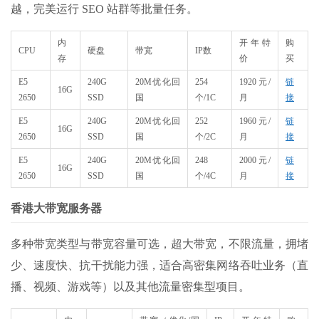
越，完美运行 SEO 站群等批量任务。
内
开年特
购
CPU
硬盘
带宽
IP数
存
价
买
E5
240G
20M优化回
254
1920元/
链
16G
2650
SSD
国
个/1C
月
接
E5
240G
20M优化回
252
1960元/
链
16G
2650
SSD
国
个/2C
月
接
E5
240G
20M优化回
248
2000元/
链
16G
2650
SSD
国
个/4C
月
接
香港大带宽服务器
多种带宽类型与带宽容量可选，超大带宽，不限流量，拥堵
少、速度快、抗干扰能力强，适合高密集网络吞吐业务（直
播、视频、游戏等）以及其他流量密集型项目。