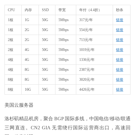
CPU
内存
SSD
带宽
年付（4.4折）
秒杀
1核
1G
50G
5Mbps
317元/年
链接
1核
2G
50G
5Mbps
554元/年
链接
2核
2G
50G
5Mbps
713元/年
链接
2核
4G
50G
5Mbps
1019元/年
链接
4核
4G
50G
5Mbps
1336元/年
链接
4核
8G
50G
5Mbps
2387元/年
链接
8核
8G
50G
5Mbps
3020元/年
链接
8核
16G
50G
5Mbps
4426元/年
链接
美国云服务器
洛杉矶精品机房，聚合 BGP 国际多线，中国电信/移动/联通
三网直连。CN2 GIA 无需绕行国际运营商出口，高速回