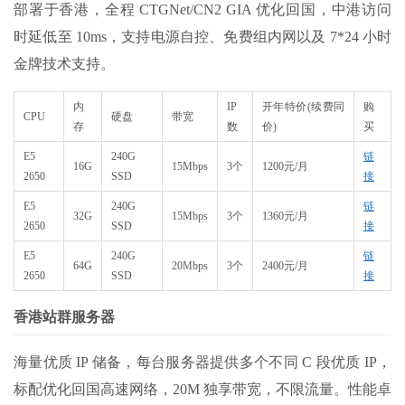
部署于香港，全程 CTGNet/CN2 GIA 优化回国，中港访问
时延低至 10ms，支持电源自控、免费组内网以及 7*24 小时
金牌技术支持。
内
IP
开年特价(续费同
购
CPU
硬盘
带宽
存
数
价)
买
E5
240G
链
16G
15Mbps
3个
1200元/月
2650
SSD
接
E5
240G
链
32G
15Mbps
3个
1360元/月
2650
SSD
接
E5
240G
链
64G
20Mbps
3个
2400元/月
2650
SSD
接
香港站群服务器
海量优质 IP 储备，每台服务器提供多个不同 C 段优质 IP，
标配优化回国高速网络，20M 独享带宽，不限流量。性能卓