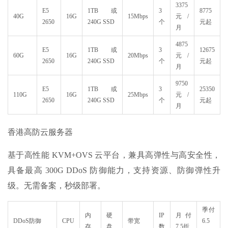
3375
E5
1TB或
3
8775
40G
16G
15Mbps
元/
2650
240G SSD
个
元起
月
4875
E5
1TB或
3
12675
60G
16G
20Mbps
元/
2650
240G SSD
个
元起
月
9750
E5
1TB或
3
25350
110G
16G
25Mbps
元/
2650
240G SSD
个
元起
月
香港高防云服务器
基于高性能 KVM+OVS 云平台，兼具高弹性与高安全性，
具备最高 300G DDoS 防御能力，支持资源、防御弹性升
级。无需备案，秒级部署。
季付
内
硬
IP
月付
DDoS防御
CPU
带宽
6.5
存
盘
数
7.5折