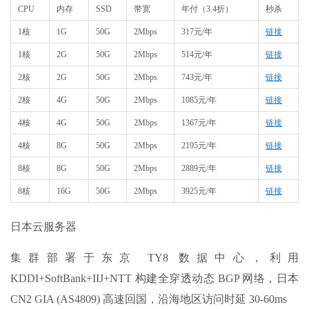
CPU
内存
SSD
带宽
年付（3.4折）
秒杀
1核
1G
50G
2Mbps
317元/年
链接
1核
2G
50G
2Mbps
514元/年
链接
2核
2G
50G
2Mbps
743元/年
链接
2核
4G
50G
2Mbps
1085元/年
链接
4核
4G
50G
2Mbps
1367元/年
链接
4核
8G
50G
2Mbps
2195元/年
链接
8核
8G
50G
2Mbps
2889元/年
链接
8核
16G
50G
2Mbps
3925元/年
链接
日本云服务器
集群部署于东京 TY8 数据中心，利用
KDDI+SoftBank+IIJ+NTT 构建全穿透动态 BGP 网络，日本
CN2 GIA (AS4809) 高速回国，沿海地区访问时延 30-60ms