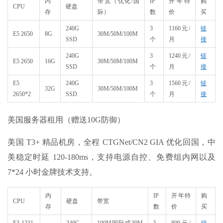
内
带宽（优化/国
IP
开年特
购
CPU
硬盘
存
际）
数
价
买
240G
3
1160元/
链
E5 2650
8G
30M/50M/100M
SSD
个
月
接
240G
3
1240元/
链
E5 2650
16G
30M/50M/100M
SSD
个
月
接
E5
240G
3
1560元/
链
32G
30M/50M/100M
2650*2
SSD
个
月
接
美国服务器租用（赠送10G防御）
美国 T3+ 精品机房，全程 CTGNet/CN2 GIA 优化回国，中
美稳定时延 120-180ms，支持电源自控、免费组内网以及
7*24 小时金牌技术支持。
内
IP
开年特
购
CPU
硬盘
带宽
存
数
价
买