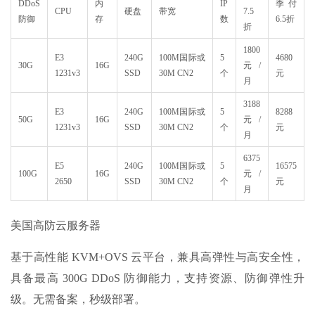
DDoS
内
IP
季付
CPU
硬盘
带宽
7.5
防御
存
数
6.5折
折
1800
E3
240G
100M国际或
5
4680
30G
16G
元/
1231v3
SSD
30M CN2
个
元
月
3188
E3
240G
100M国际或
5
8288
50G
16G
元/
1231v3
SSD
30M CN2
个
元
月
6375
E5
240G
100M国际或
5
16575
100G
16G
元/
2650
SSD
30M CN2
个
元
月
美国高防云服务器
基于高性能 KVM+OVS 云平台，兼具高弹性与高安全性，
具备最高 300G DDoS 防御能力，支持资源、防御弹性升
级。无需备案，秒级部署。