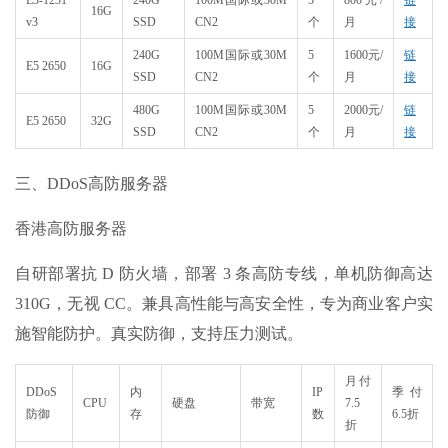
E3-1231
240G
100M国际或30M
5
800元/
链
16G
v3
SSD
CN2
个
月
接
240G
100M国际或30M
5
1600元/
链
E5 2650
16G
SSD
CN2
个
月
接
480G
100M国际或30M
5
2000元/
链
E5 2650
32G
SSD
CN2
个
月
接
三、DDoS高防服务器
香港高防服务器
自研部署抗 D 防火墙，部署 3 条高防专线，单机防御高达
310G，无视 CC。兼具高性能与高安全性，专为商业客户实
施智能防护。真实防御，支持压力测试。
月付
DDoS
内
IP
季付
CPU
硬盘
带宽
7.5
防御
存
数
6.5折
折