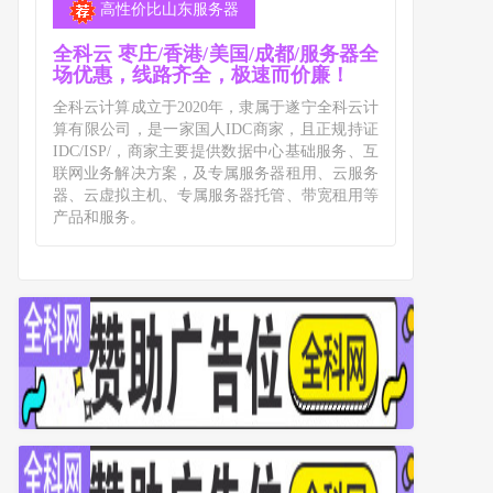
高性价比山东服务器
全科云 枣庄/香港/美国/成都/服务器全
场优惠，线路齐全，极速而价廉！
全科云计算成立于2020年，隶属于遂宁全科云计
算有限公司，是一家国人IDC商家，且正规持证
IDC/ISP/，商家主要提供数据中心基础服务、互
联网业务解决方案，及专属服务器租用、云服务
器、云虚拟主机、专属服务器托管、带宽租用等
产品和服务。