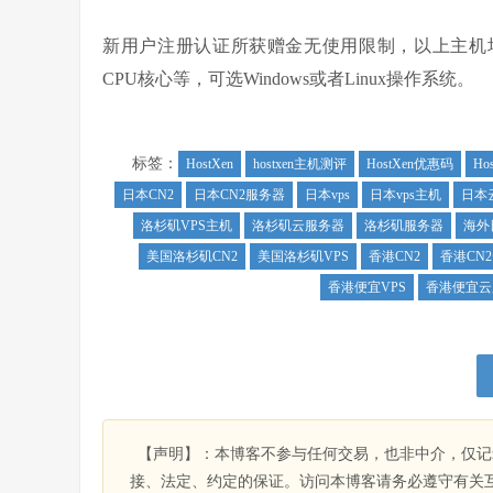
新用户注册认证所获赠金无使用限制，以上主机
CPU核心等，可选Windows或者Linux操作系统。
标签：
HostXen
hostxen主机测评
HostXen优惠码
Ho
日本CN2
日本CN2服务器
日本vps
日本vps主机
日本
洛杉矶VPS主机
洛杉矶云服务器
洛杉矶服务器
海外
美国洛杉矶CN2
美国洛杉矶VPS
香港CN2
香港CN
香港便宜VPS
香港便宜云
【声明】：本博客不参与任何交易，也非中介，仅记
接、法定、约定的保证。访问本博客请务必遵守有关