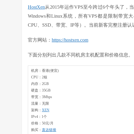
HostXen
从2015年运作VPS至今跨过6个年头
Windows和Linux系统，所有VPS都是限
CPU、SSD、带宽、IP等）。当前新客完整注册
官方网站：
https://hostxen.com
下面分别列出几款不同机房主机配置和价格信息。
机房：香港(便宜)
CPU：2核
内存：2GB
硬盘：35GB
带宽：3Mbps
流量：无限
架构：
XEN
IPv4：1个
价格：50元/月
购买：
直达链接