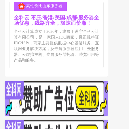
高性价比山东服务器
全科云 枣庄/香港/美国/成都/服务器全
场优惠，线路齐全，极速而价廉！
全科云计算成立于2020年，隶属于遂宁全科云计
算有限公司，是一家国人IDC商家，且正规持证
IDC/ISP/，商家主要提供数据中心基础服务、互
联网业务解决方案，及专属服务器租用、云服务
器、云虚拟主机、专属服务器托管、带宽租用等
产品和服务。