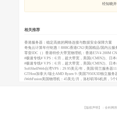
经知晓并
相关推荐
香港服务器：稳定高效的网络连接与数据安全保障方案
奇兔云计算年付钜惠！8H8G香港CN2/美国精品/国内云服务
零壹IDC（）香港特价大带宽物理机：香港E5V4 200M CN
#极速专线# V.PS：€/月，超大带宽，美国(/CMIN2)、日本/
#极速专线# V.PS：€/月，超大带宽，美国(/CMIN2)、日本/
SoftShellWeb台湾VPS：29.95美元/年，美国/荷兰服务器
GTHost加拿大/瑞士AMD Ryzen 9 /美国7950X3D独立服
iWebFusion美国物理机：45美元/月，洛杉矶等6机房，5个
【版权声明】：全科网所有