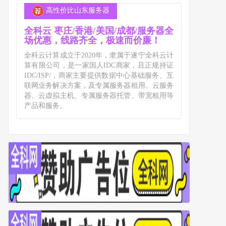
高性价比山东服务器
全科云 枣庄/香港/美国/成都/服务器全
场优惠，线路齐全，极速而价廉！
全科云计算成立于2020年，隶属于遂宁全科云计
算有限公司，是一家国人IDC商家，且正规持证
IDC/ISP/，商家主要提供数据中心基础服务、互
联网业务解决方案，及专属服务器租用、云服务
器、云虚拟主机、专属服务器托管、带宽租用等
产品和服务。