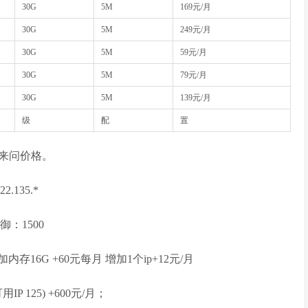
30G
5M
169元/月
30G
5M
249元/月
30G
5M
59元/月
30G
5M
79元/月
30G
5M
139元/月
级
配
置
来问价格。
22.135.*
御：1500
0/月；加内存16G +60元每月 增加1个ip+12元/月
可用IP 125) +600元/月；