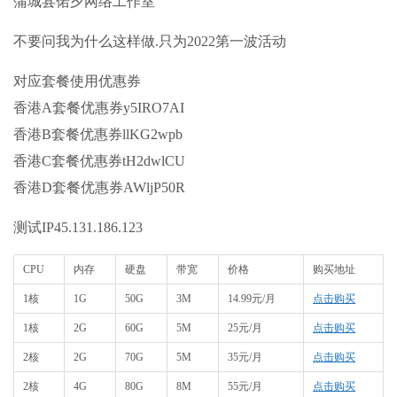
蒲城县偌夕网络工作室
不要问我为什么这样做.只为2022第一波活动
对应套餐使用优惠券
香港A套餐优惠券y5IRO7AI
香港B套餐优惠券llKG2wpb
香港C套餐优惠券tH2dwlCU
香港D套餐优惠券AWljP50R
测试IP45.131.186.123
CPU
内存
硬盘
带宽
价格
购买地址
1核
1G
50G
3M
14.99元/月
点击购买
1核
2G
60G
5M
25元/月
点击购买
2核
2G
70G
5M
35元/月
点击购买
2核
4G
80G
8M
55元/月
点击购买