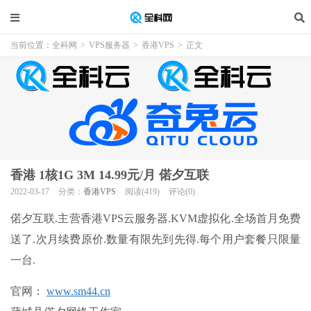
当前位置：
全科网
>
VPS服务器
>
香港VPS
>
正文
香港 1核1G 3M 14.99元/月 偌夕互联
2022-03-17
分类：
香港VPS
阅读(419)
评论(0)
偌夕互联.主营香港VPS云服务器.KVM虚拟化.全场首月免费
送了.次月续费原价.数量有限先到先得.每个用户套餐只限量
一台.
官网
：
www.sm44.cn