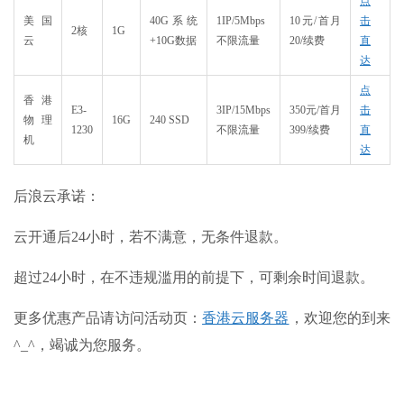
点
美国
40G系统
1IP/5Mbps
10元/首月
击
2核
1G
云
+10G数据
不限流量
20/续费
直
达
点
香港
E3-
3IP/15Mbps
350元/首月
击
物理
16G
240 SSD
1230
不限流量
399/续费
直
机
达
后浪云承诺：
云开通后24小时，若不满意，无条件退款。
超过24小时，在不违规滥用的前提下，可剩余时间退款。
更多优惠产品请访问活动页：
香港云服务器
，欢迎您的到来
^_^，竭诚为您服务。