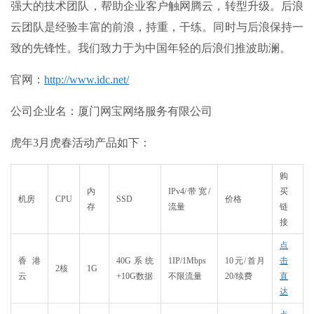
强大的技术团队，帮助企业客户触网腾云，转型升级。后浪
云团队是经验丰富的前浪，持重，干练。同时与后浪保持一
致的先锋性。我们致力于为中国年轻的后浪们推波助澜。
官网
：
http://www.idc.net/
公司企业名
：厦门网宝网络服务有限公司
虎年3月虎春活动产品如下：​
购
内
IPv4/带宽/
买
机房
CPU
SSD
价格
存
流量
链
接
点
香港
40G系统
1IP/1Mbps
10元/首月
击
2核
1G
云
+10G数据
不限流量
20/续费
直
达