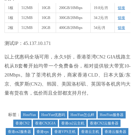
1核
512MB
10GB
200GB/10Mbps
19.8元/月
链接
1核
512MB
10GB
300GB/20Mbps
34.2元/月
链接
2核
512MB
20GB
400GB/20Mbps
54元/月
链接
测试IP：45.137.10.171
以上优惠码全场可用，永久9折，香港荃湾CN2 GIA线路主
机从B套餐开始均带一个免费备份，相对提供较大带宽10-
20Mbps。除了荃湾机房外，商家香港CLD、日本大阪/东
京、俄罗斯(CN2)、韩国、美国洛杉矶、英国等各机房均大
量有货在售，低价而且全部都支持月付。
标签：
HostYun
HostYun优惠码
HostYun怎么样
HostYun服务器
香港CN2
香港CN2GIA
香港cn2云主机
香港CN2云服务器
香港cn2服务器
香港vps
香港VPS主机
香港云主机
香港云服务器