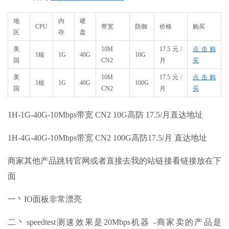
地
内
硬
CPU
带宽
防御
价格​
购买
区
存
盘
美
10M
17.5元/
点击购
1核
1G
40G
10G
国
CN2
月
买
美
10M
17.5元/
点击购
1核
1G
40G
100G
国
CN2
月
买
​1H-1G-40G-10Mbps带宽 CN2 10G高防 17.5/月直达地址
1H-4G-40G-10Mbps带宽 CN2 100G高防17.5/月 直达地址
商家其他产品跳转官网或者直接去我的站链接看链接放在下
面
一丶IO面板非常漂亮
二丶speedtest测速效果是20Mbps机器 -商家卖的产品是