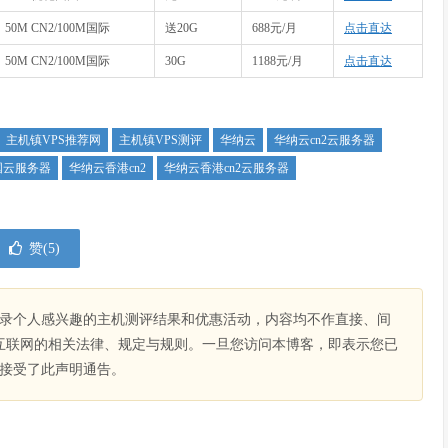
50M CN2/100M国际
送20G
688元/月
点击直达
50M CN2/100M国际
30G
1188元/月
点击直达
主机镇VPS推荐网
主机镇VPS测评
华纳云
华纳云cn2云服务器
国云服务器
华纳云香港cn2
华纳云香港cn2云服务器
赞(
5
)
录个人感兴趣的主机测评结果和优惠活动，内容均不作直接、间
互联网的相关法律、规定与规则。一旦您访问本博客，即表示您已
接受了此声明通告。