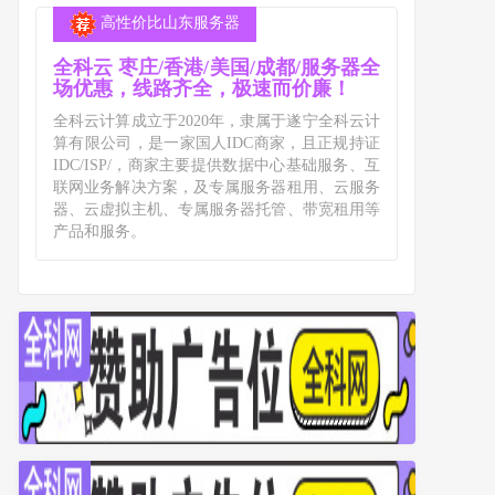
高性价比山东服务器
全科云 枣庄/香港/美国/成都/服务器全
场优惠，线路齐全，极速而价廉！
全科云计算成立于2020年，隶属于遂宁全科云计
算有限公司，是一家国人IDC商家，且正规持证
IDC/ISP/，商家主要提供数据中心基础服务、互
联网业务解决方案，及专属服务器租用、云服务
器、云虚拟主机、专属服务器托管、带宽租用等
产品和服务。