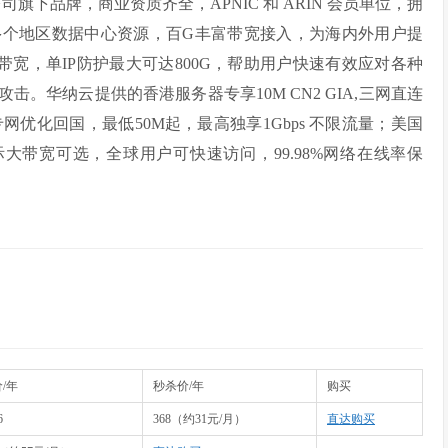
旗下品牌，商业资质齐全，APNIC 和 ARIN 会员单位，拥
等多个地区数据中心资源，百G丰富带宽接入，为海内外用户提
带宽，单IP防护最大可达800G，帮助用户快速有效应对各种
攻击。华纳云提供的香港服务器专享10M CN2 GIA,三网直连
优化回国，最低50M起，最高独享1Gbps 不限流量；美国
M国际大带宽可选，全球用户可快速访问，99.98%网络在线率保
/年
秒杀价/年
购买
6
368（约31元/月）
直达购买