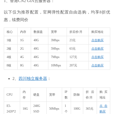
1、香港CN2 GIA云服务器：
以下仅为推荐配置，官网弹性配置自由选购，均享8折优
惠，续费同价
核心
内存
数据盘
宽带
折后价/月
购买地址
1核
1G
40G
3Mbps
23元
点击购买
2核
2G
40G
5Mbps
63元
点击购买
4核
4G
40G
7Mbps
127元
点击购买
8核
8G
40G
10Mbps
207元
点击购买
2、
四川独立服务器
：
内
IP
折后
购买
CPU
硬盘
宽带
防御
存
数
价/月
地址
E5-
240G
1
点击
16G
50Mbps
100G
365元
2420*2
SSD
个
购买