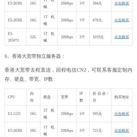
1T机
E5-2630L
16G
20Mbps
3个
594元
点击购买
械
1T机
E5-2650L
16G
20Mbps
3个
679元
点击购买
械
E5-
1T机
32G
20Mbps
3个
1019元
点击购买
2650*2
械
6、香港大宽带独立服务器：
香港大宽带去程直连，回程电信CN2，可联系客服定制内
存、硬盘、带宽、IP数
内
IP
折后价/
CPU
硬盘
宽带
购买地址
存
数
月
1T机
E3-1225
16G
20Mbps
3个
595元
点击购买
械
1T机
E5-2630L
16G
20Mbps
3个
721元
点击购买
械