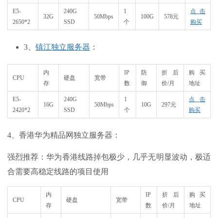
E5-
240G
1
点击
32G
50Mbps
100G
578元
2650*2
SSD
个
购买
3、
镇江独立服务器
：
内
IP
防
折后
购买
CPU
硬盘
宽带
存
数
御
价/月
地址
E5-
240G
1
点击
16G
50Mbps
10G
297元
2420*2
SSD
个
购买
4、香港华为精品网独立服务器：
强烈推荐：华为香港线路掉包极少，几乎无明显波动，极适
合需要高稳定线路的项目使用
内
IP
折后
购买
CPU
硬盘
宽带
存
数
价/月
地址