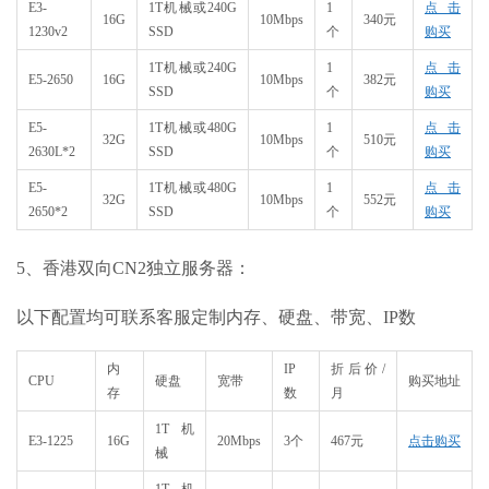
E3-
1T机械或240G
1
点击
16G
10Mbps
340元
1230v2
SSD
个
购买
1T机械或240G
1
点击
E5-2650
16G
10Mbps
382元
SSD
个
购买
E5-
1T机械或480G
1
点击
32G
10Mbps
510元
2630L*2
SSD
个
购买
E5-
1T机械或480G
1
点击
32G
10Mbps
552元
2650*2
SSD
个
购买
5、香港双向CN2独立服务器：
以下配置均可联系客服定制内存、硬盘、带宽、IP数
内
IP
折后价/
CPU
硬盘
宽带
购买地址
存
数
月
1T机
E3-1225
16G
20Mbps
3个
467元
点击购买
械